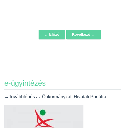
← Előző
Következő →
Navigáció
e-ügyintézés
→Továbblépés az Önkormányzati Hivatali Portálra