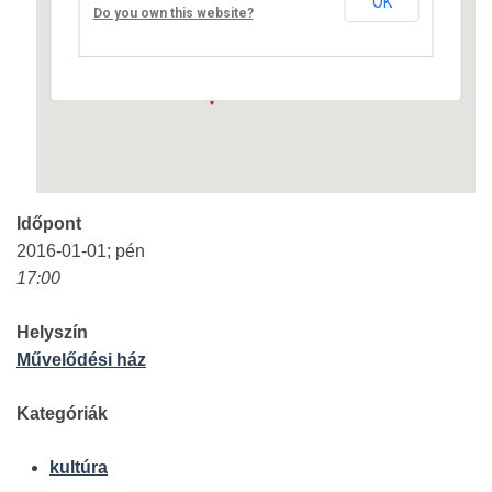
OK
Fő út 8 - Nagyréde
Do you own this website?
Események
Időpont
2016-01-01; pén
17:00
Helyszín
Művelődési ház
Kategóriák
kultúra