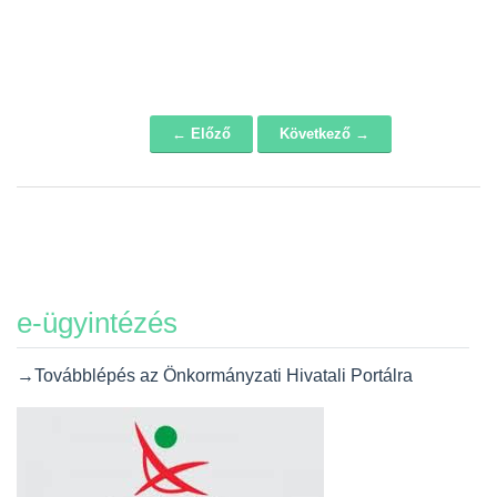
← Előző
Következő →
Navigáció
e-ügyintézés
→Továbblépés az Önkormányzati Hivatali Portálra