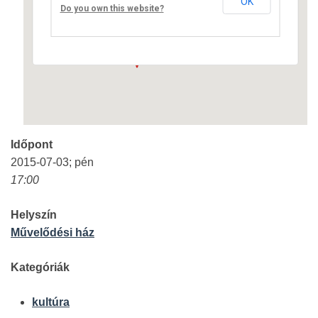
OK
Fő út 8 - Nagyréde
Do you own this website?
Események
Időpont
2015-07-03; pén
17:00
Helyszín
Művelődési ház
Kategóriák
kultúra