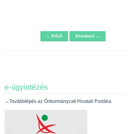
← Előző
Következő →
Navigáció
e-ügyintézés
→Továbblépés az Önkormányzati Hivatali Portálra