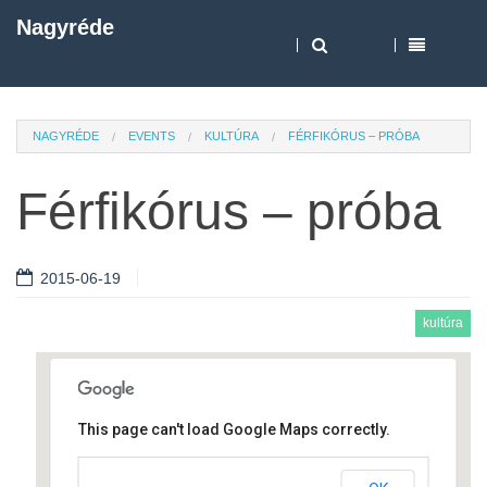
Nagyréde
NAGYRÉDE
EVENTS
KULTÚRA
FÉRFIKÓRUS – PRÓBA
Férfikórus – próba
2015-06-19
kultúra
This page can't load Google Maps correctly.
Művelődési ház