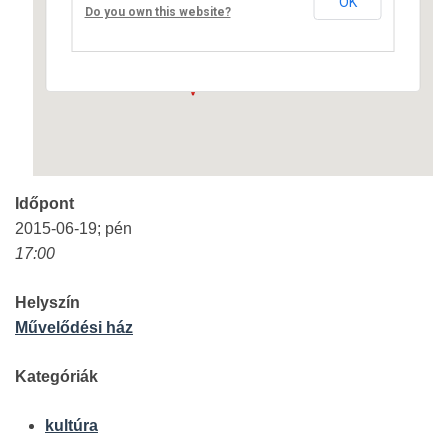
OK
Fő út 8 - Nagyréde
Do you own this website?
Események
Időpont
2015-06-19; pén
17:00
Helyszín
Művelődési ház
Kategóriák
kultúra