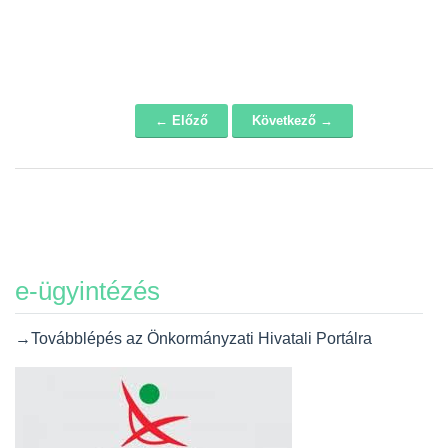
← Előző
Következő →
Navigáció
e-ügyintézés
→Továbblépés az Önkormányzati Hivatali Portálra