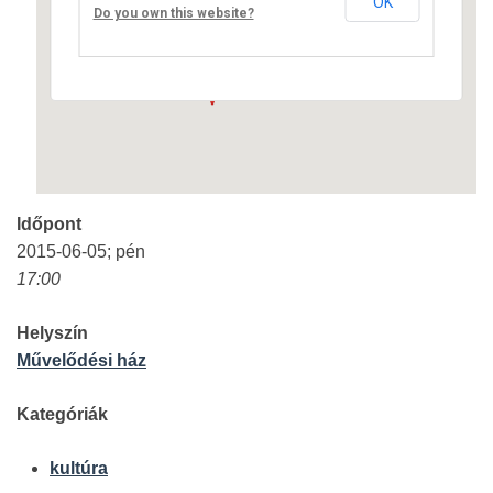
OK
Fő út 8 - Nagyréde
Do you own this website?
Események
Időpont
2015-06-05; pén
17:00
Helyszín
Művelődési ház
Kategóriák
kultúra