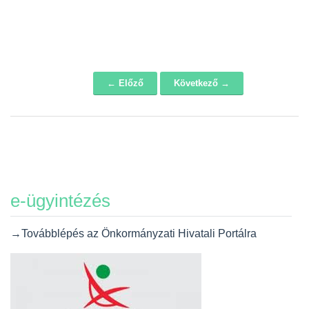
← Előző
Következő →
Navigáció
e-ügyintézés
→Továbblépés az Önkormányzati Hivatali Portálra