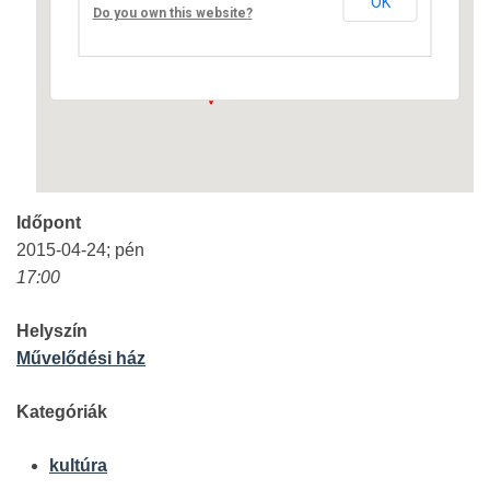
OK
Fő út 8 - Nagyréde
Do you own this website?
Események
Időpont
2015-04-24; pén
17:00
Helyszín
Művelődési ház
Kategóriák
kultúra