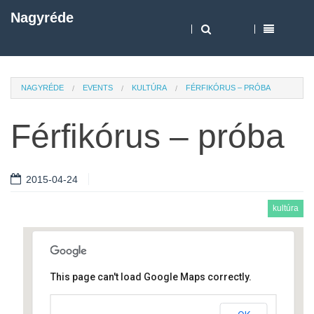
Nagyréde
NAGYRÉDE
EVENTS
KULTÚRA
FÉRFIKÓRUS – PRÓBA
Férfikórus – próba
2015-04-24
kultúra
This page can't load Google Maps correctly.
Művelődési ház