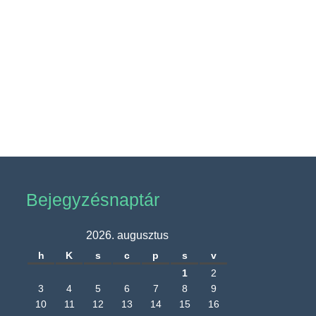
Bejegyzésnaptár
2026. augusztus
h
K
s
c
p
s
v
1
2
3
4
5
6
7
8
9
10
11
12
13
14
15
16