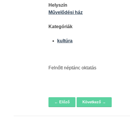
Helyszín
Művelődési ház
Kategóriák
kultúra
Felnőtt néptánc oktatás
← Előző
Következő →
Navigáció