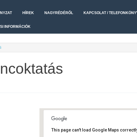
NYZAT
HÍREK
NAGYRÉDÉRŐL
KAPCSOLAT / TELEFONKÖNY
SI INFORMÁCIÓK
S
áncoktatás
This page can't load Google Maps correctly
Művelődési ház