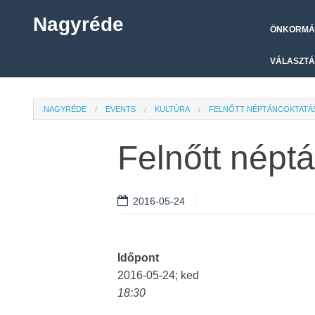
Nagyréde
ÖNKORMÁ
VÁLASZTÁ
NAGYRÉDE
EVENTS
KULTÚRA
FELNŐTT NÉPTÁNCOKTATÁ
Felnőtt népt
2016-05-24
Időpont
2016-05-24; ked
18:30