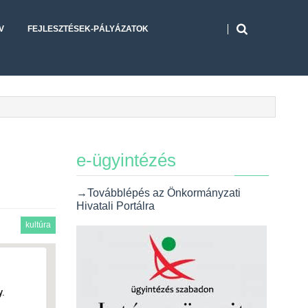
V
FEJLESZTÉSEK-PÁLYÁZATOK
e-ügyintézés
→Továbblépés az Önkormányzati
Hivatali Portálra
kultúra
.