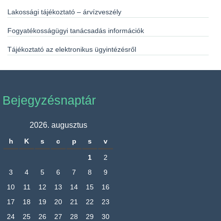
Lakossági tájékoztató – árvízveszély
Fogyatékosságügyi tanácsadás információk
Tájékoztató az elektronikus ügyintézésről
Bejegyzésnaptár
2026. augusztus
h
K
s
c
p
s
v
1
2
3
4
5
6
7
8
9
10
11
12
13
14
15
16
17
18
19
20
21
22
23
24
25
26
27
28
29
30