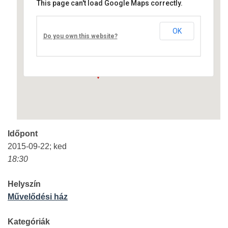
This page can't load Google Maps correctly.
Művelődési ház
OK
Fő út 8 - Nagyréde
Do you own this website?
Események
Időpont
2015-09-22; ked
18:30
Helyszín
Művelődési ház
Kategóriák