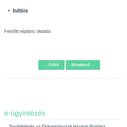
kultúra
Felnőtt néptánc oktatás
← Előző
Következő →
Navigáció
e-ügyintézés
→Továbblépés az Önkormányzati Hivatali Portálra