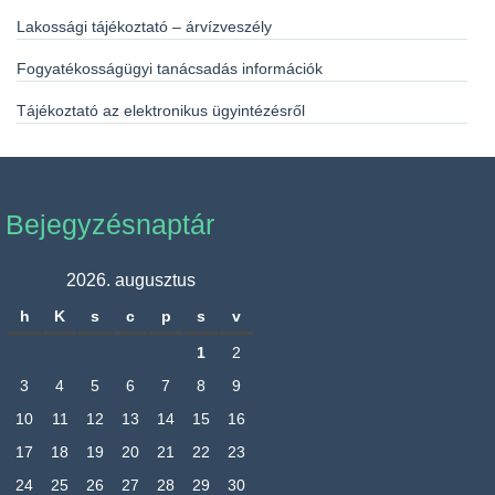
Lakossági tájékoztató – árvízveszély
Fogyatékosságügyi tanácsadás információk
Tájékoztató az elektronikus ügyintézésről
Bejegyzésnaptár
2026. augusztus
h
K
s
c
p
s
v
1
2
3
4
5
6
7
8
9
10
11
12
13
14
15
16
17
18
19
20
21
22
23
24
25
26
27
28
29
30