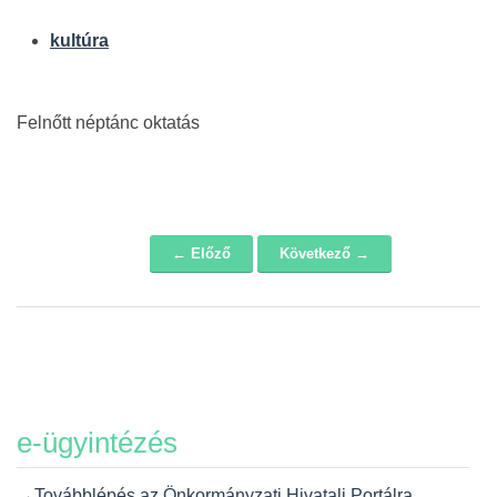
kultúra
Felnőtt néptánc oktatás
← Előző
Következő →
Navigáció
e-ügyintézés
→Továbblépés az Önkormányzati Hivatali Portálra