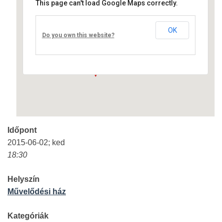
This page can't load Google Maps correctly.
Művelődési ház
OK
Fő út 8 - Nagyréde
Do you own this website?
Események
Időpont
2015-06-02; ked
18:30
Helyszín
Művelődési ház
Kategóriák