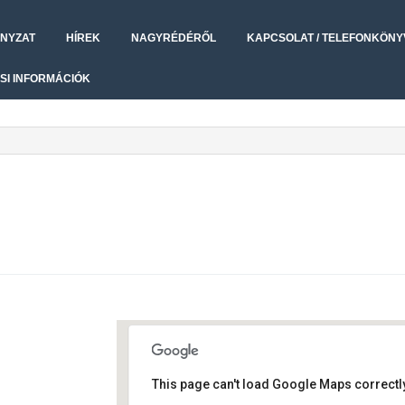
NYZAT
HÍREK
NAGYRÉDÉRŐL
KAPCSOLAT / TELEFONKÖNY
SI INFORMÁCIÓK
This page can't load Google Maps correctly
Művelődési ház