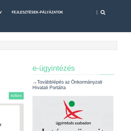
V
FEJLESZTÉSEK-PÁLYÁZATOK
e-ügyintézés
→Továbblépés az Önkormányzati
Hivatali Portálra
kultúra
.