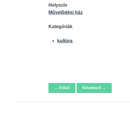
Helyszín
Művelődési ház
Kategóriák
kultúra
← Előző
Következő →
Navigáció