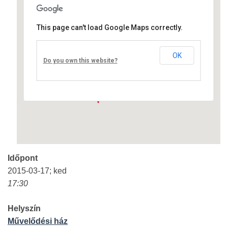
This page can't load Google Maps correctly.
Művelődési ház
OK
Fő út 8 - Nagyréde
Do you own this website?
Események
Időpont
2015-03-17; ked
17:30
Helyszín
Művelődési ház