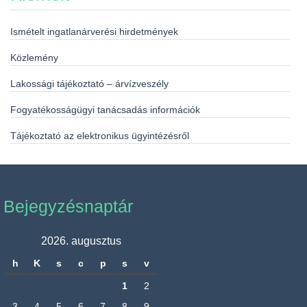
Ismételt ingatlanárverési hirdetmények
Közlemény
Lakossági tájékoztató – árvízveszély
Fogyatékosságügyi tanácsadás információk
Tájékoztató az elektronikus ügyintézésről
Bejegyzésnaptár
2026. augusztus
h
K
s
c
p
s
v
1
2
3
4
5
6
7
8
9