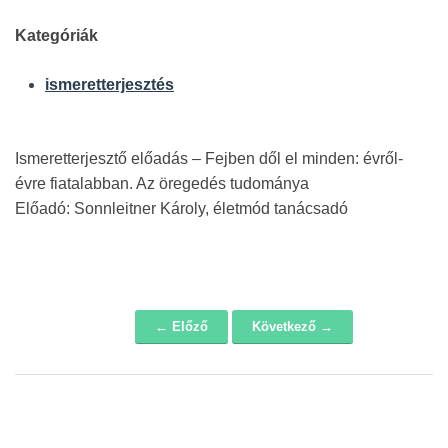
Kategóriák
ismeretterjesztés
Ismeretterjesztő előadás – Fejben dől el minden: évről-
évre fiatalabban. Az öregedés tudománya
Előadó: Sonnleitner Károly, életmód tanácsadó
← Előző
Következő →
Navigáció