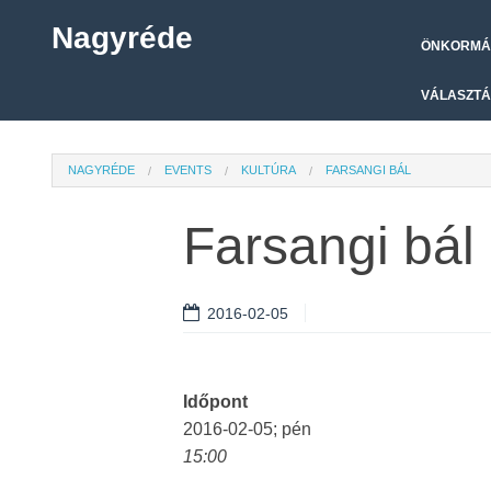
Nagyréde
ÖNKORMÁ
VÁLASZTÁ
NAGYRÉDE
EVENTS
KULTÚRA
FARSANGI BÁL
Farsangi bál
2016-02-05
Időpont
2016-02-05; pén
15:00