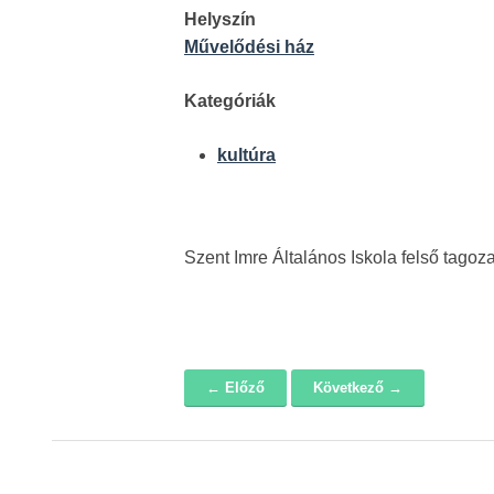
Helyszín
Művelődési ház
Kategóriák
kultúra
Szent Imre Általános Iskola felső tagoza
← Előző
Következő →
Navigáció