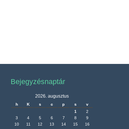
Bejegyzésnaptár
2026. augusztus
h
K
s
c
p
s
v
1
2
3
4
5
6
7
8
9
10
11
12
13
14
15
16