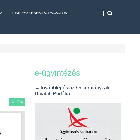
V
FEJLESZTÉSEK-PÁLYÁZATOK
e-ügyintézés
→Továbblépés az Önkormányzati
Hivatali Portálra
kultúra
.