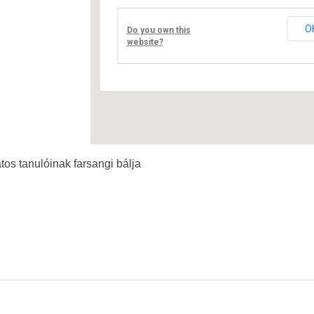
Fő út 8 - Nagyréde
O
Do you own this
Események
website?
tos tanulóinak farsangi bálja