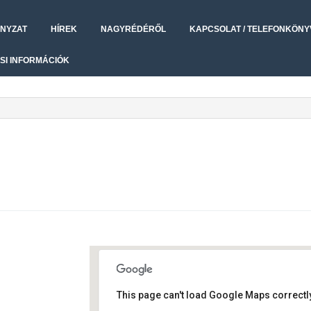
NYZAT
HÍREK
NAGYRÉDÉRŐL
KAPCSOLAT / TELEFONKÖNY
SI INFORMÁCIÓK
This page can't load Google Maps correctly
Művelődési ház