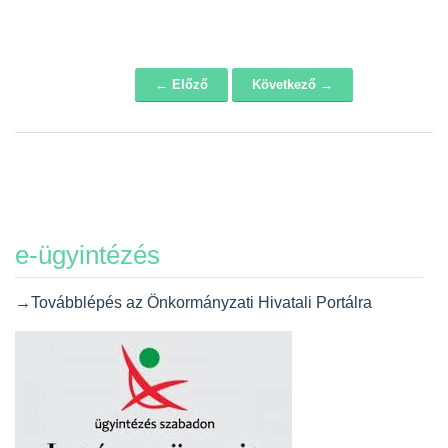
← Előző
Következő →
Navigáció
e-ügyintézés
→Továbblépés az Önkormányzati Hivatali Portálra