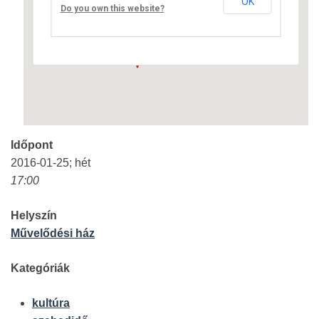
OK
Fő út 8 - Nagyréde
Do you own this website?
Események
Időpont
2016-01-25; hét
17:00
Helyszín
Művelődési ház
Kategóriák
kultúra