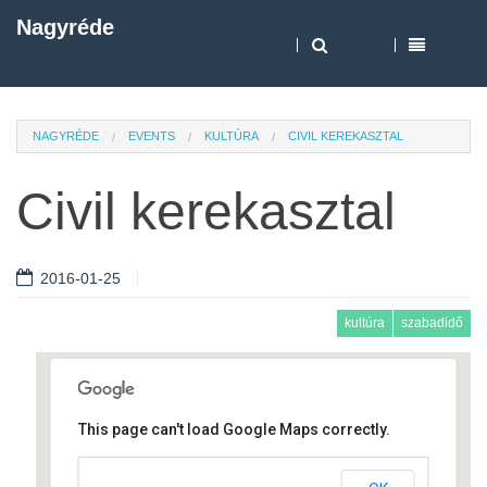
Nagyréde
NAGYRÉDE
EVENTS
KULTÚRA
CIVIL KEREKASZTAL
Civil kerekasztal
2016-01-25
kultúra
szabadidő
This page can't load Google Maps correctly.
Művelődési ház