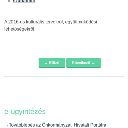
szabadidő
A 2016-os kulturális tervekről, együttműködési
lehetőségekről.
← Előző
Következő →
Navigáció
e-ügyintézés
→Továbblépés az Önkormányzati Hivatali Portálra