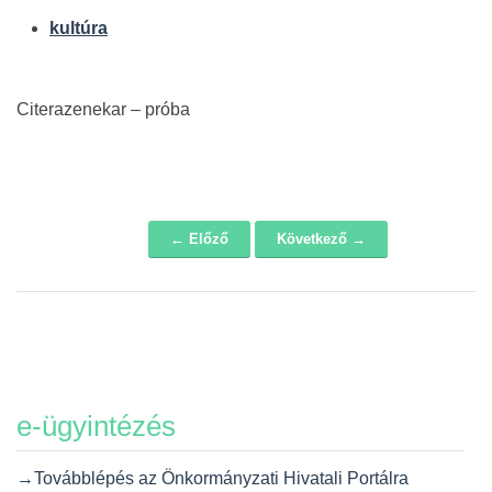
kultúra
Citerazenekar – próba
← Előző
Következő →
Navigáció
e-ügyintézés
→Továbblépés az Önkormányzati Hivatali Portálra