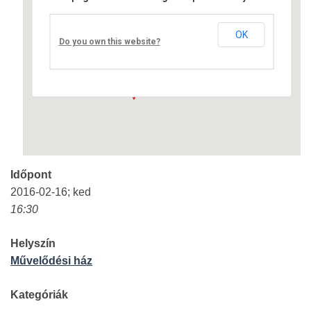
Művelődési ház
OK
Fő út 8 - Nagyréde
Do you own this website?
Események
Időpont
2016-02-16; ked
16:30
Helyszín
Művelődési ház
Kategóriák