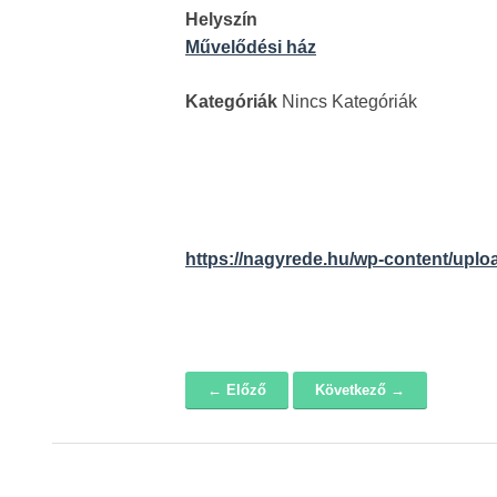
Helyszín
Művelődési ház
Kategóriák
Nincs Kategóriák
https://nagyrede.hu/wp-content/uplo
← Előző
Következő →
Navigáció