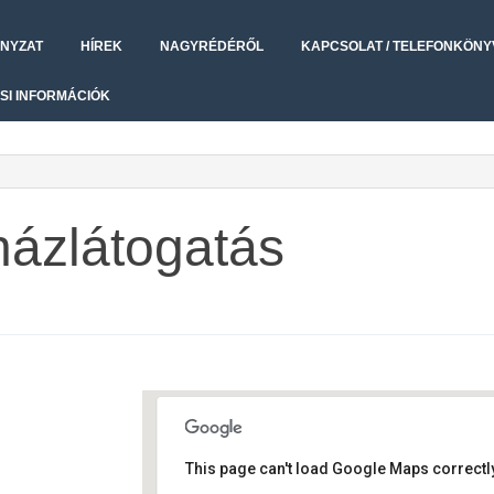
NYZAT
HÍREK
NAGYRÉDÉRŐL
KAPCSOLAT / TELEFONKÖNY
SI INFORMÁCIÓK
házlátogatás
This page can't load Google Maps correctly
Művelődési ház