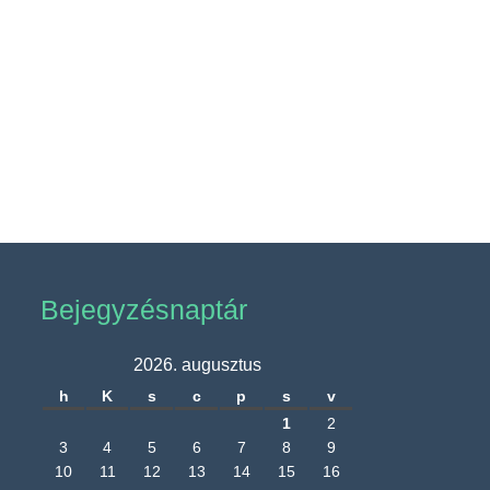
Bejegyzésnaptár
2026. augusztus
h
K
s
c
p
s
v
1
2
3
4
5
6
7
8
9
10
11
12
13
14
15
16