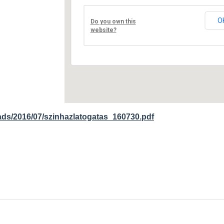
Fő út 8 - Nagyréde
O
Do you own this
Események
website?
ads/2016/07/szinhazlatogatas_160730.pdf