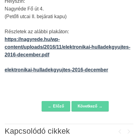
Helyszín:
Nagyréde Fő út 4.
(Petőfi utcai II. bejárati kapu)
Részletek az alábbi plakáton:
https://nagyrede.hu/wp-
content/uploads/2016/11/elektronikai-hulladekgyujtes-
2016-december.pdf
elektronikai-hulladekgyujtes-2016-december
← Előző
Következő →
Navigáció
Kapcsolódó cikkek