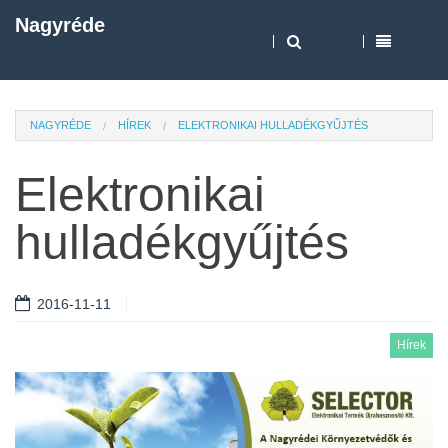
Nagyréde
NAGYRÉDE
HÍREK
ELEKTRONIKAI HULLADÉKGYŰJTÉS
Elektronikai
hulladékgyűjtés
2016-11-11
Hírek