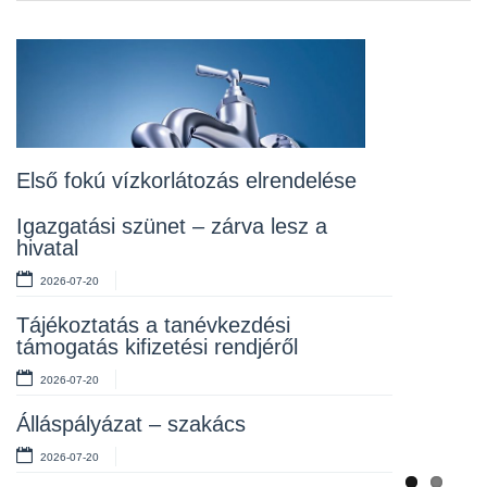
Previou
Next
Álláspályázat – konyhai kisegítő
2026-07-20
Lakossági fórum az Erzsébet téri
fákról
2026-07-10
Első fokú vízkorlátozás elrendelése
Rendelet kihirdetése
Igazgatási szünet – zárva lesz a
hivatal
2026-07-10
2026-07-20
Álláspályázat – takarító
Tájékoztatás a tanévkezdési
2026-07-06
támogatás kifizetési rendjéről
2026-07-20
Álláspályázat – szakács
2026-07-20