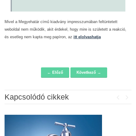
Mivel a Megyehatár című kiadvány impresszumában feltüntetett
weboldal nem működik, akit érdekel, hogy mire is született a reakció,
és esetleg nem kapta meg papíron, az
itt elolvashatja
← Előző
Következő →
Navigáció
Kapcsolódó cikkek
Previou
Next
Álláspályázat – konyhai kisegítő
2026-07-20