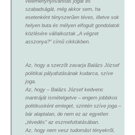
véleménynyilvánítás jogát és
szabadságát, még akkor sem, ha
esetenként tényszerűen téves, illetve sok
helyen buta és mélyen elfogult gondolatok
közlésére vállalkoztak „A végzet
asszonya?” című cikkükben.
Az, hogy a szerzőt zavarja Balázs József
politikai pályafutásának kudarca, szíve
joga.
Az, hogy – Balázs József kedvenc
mantráját ismételgetve – engem jobbikos
politikusként emleget, szintén szíve joga –
bár alaptalan, de nem ez az egyetlen
„tévedés” az eszmefuttatásában.
Az, hogy nem vesz tudomást tényekről,