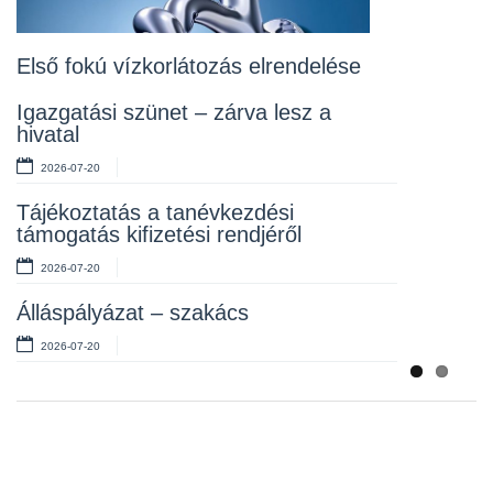
Lakossági fórum az Erzsébet téri
fákról
2026-07-10
Első fokú vízkorlátozás elrendelése
Rendelet kihirdetése
Igazgatási szünet – zárva lesz a
hivatal
2026-07-10
2026-07-20
Álláspályázat – takarító
Tájékoztatás a tanévkezdési
2026-07-06
támogatás kifizetési rendjéről
2026-07-20
Álláspályázat – szakács
2026-07-20