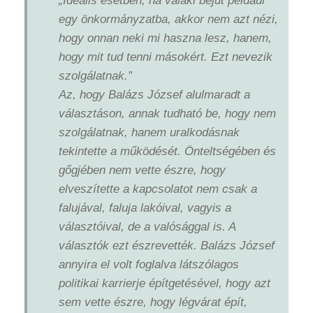
„Ideális esetben, ha valaki bejut például
egy önkormányzatba, akkor nem azt nézi,
hogy onnan neki mi haszna lesz, hanem,
hogy mit tud tenni másokért. Ezt nevezik
szolgálatnak.”
Az, hogy Balázs József alulmaradt a
választáson, annak tudható be, hogy nem
szolgálatnak, hanem uralkodásnak
tekintette a működését. Önteltségében és
gőgjében nem vette észre, hogy
elveszítette a kapcsolatot nem csak a
falujával, faluja lakóival, vagyis a
választóival, de a valósággal is. A
választók ezt észrevették. Balázs József
annyira el volt foglalva látszólagos
politikai karrierje építgetésével, hogy azt
sem vette észre, hogy légvárat épít,