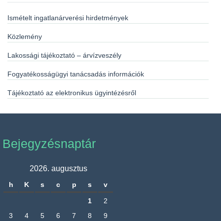
Ismételt ingatlanárverési hirdetmények
Közlemény
Lakossági tájékoztató – árvízveszély
Fogyatékosságügyi tanácsadás információk
Tájékoztató az elektronikus ügyintézésről
Bejegyzésnaptár
2026. augusztus
h
K
s
c
p
s
v
1
2
3
4
5
6
7
8
9