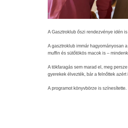
A Gasztroklub őszi rendezvénye idén is a 
A gasztroklub immár hagyományosan a tö
muffin és sütőtökös macok is – minden
A tökfaragás sem marad el, meg persze 
gyerekek élvezték, bár a felnőttek azér
A programot könyvbörze is színesítette.