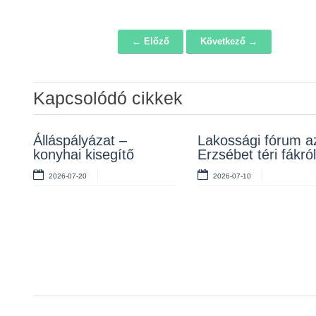
← Előző
Következő →
Navigáció
Kapcsolódó cikkek
Álláspályázat –
Igazgatási szünet 
Lakossági fórum a
konyhai kisegítő
zárva lesz a hivata
Erzsébet téri fákról
2026-07-20
2026-07-20
2026-07-10
Első fokú
vízkorlátozás
elrendelése