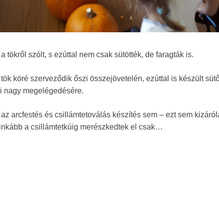
tökről szólt, s ezúttal nem csak sütötték, de faragták is.
k köré szerveződik őszi összejövetelén, ezúttal is készült süt
ki nagy megelégedésére.
az arcfestés és csillámtetoválás készítés sem – ezt sem kizáról
t inkább a csillámtetkúig merészkedtek el csak…