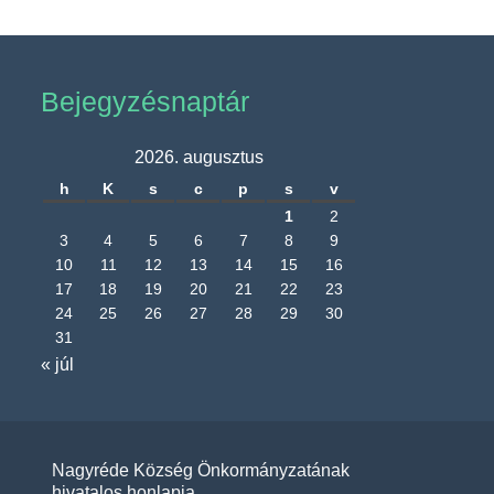
Bejegyzésnaptár
2026. augusztus
h
K
s
c
p
s
v
1
2
3
4
5
6
7
8
9
10
11
12
13
14
15
16
17
18
19
20
21
22
23
24
25
26
27
28
29
30
31
« júl
Nagyréde Község Önkormányzatának
hivatalos honlapja