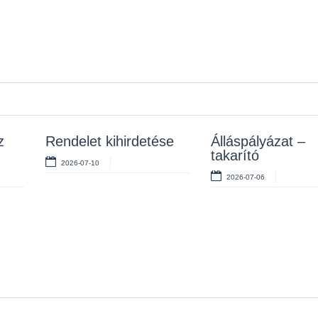
–
z
Tájékoztatás a
Rendelet kihirdetése
Álláspályázat –
Álláspályázat –
l
tanévkezdési
szakács
takarító
2026-07-10
támogatás kifizetési
2026-07-20
2026-07-06
rendjéről
2026-07-20