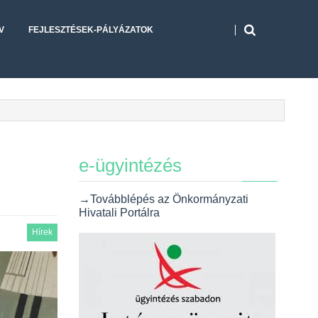
V
FEJLESZTÉSEK-PÁLYÁZATOK
e-ügyintézés
→Továbblépés az Önkormányzati
Hivatali Portálra
Hírek