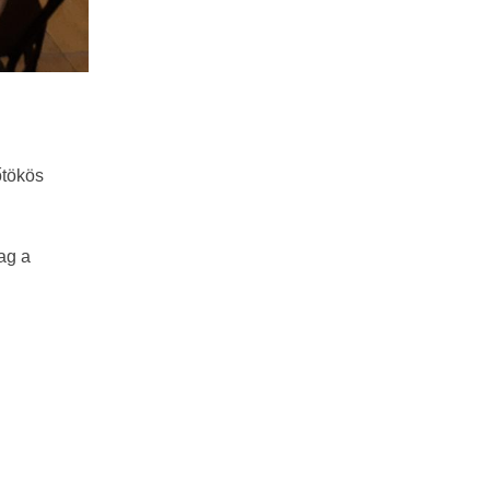
őtökös
ag a