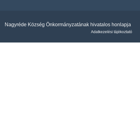
Nagyréde Község Önkormányzatának hivatalos honlapja
Adatkezelési tájékoztató