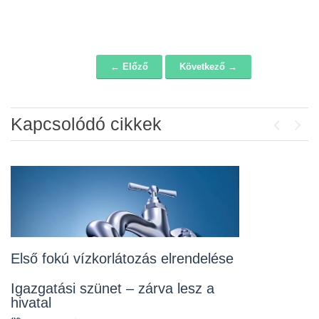
← Előző
Következő →
Navigáció
Kapcsolódó cikkek
Previou
Next
Álláspályázat – konyhai kisegítő
2026-07-20
Lakossági fórum az Erzsébet téri
fákról
2026-07-10
Első fokú vízkorlátozás elrendelése
Rendelet kihirdetése
Igazgatási szünet – zárva lesz a
hivatal
2026-07-10