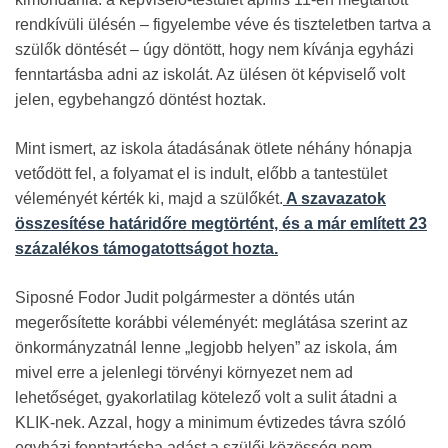
rendkívüli ülésén – figyelembe véve és tiszteletben tartva a
szülők döntését – úgy döntött, hogy nem kívánja egyházi
fenntartásba adni az iskolát. Az ülésen öt képviselő volt
jelen, egybehangzó döntést hoztak.
Mint ismert, az iskola átadásának ötlete néhány hónapja
vetődött fel, a folyamat el is indult, előbb a tantestület
véleményét kérték ki, majd a szülőkét.
A szavazatok
összesítése határidőre megtörtént, és a már említett 23
százalékos támogatottságot hozta.
Siposné Fodor Judit polgármester a döntés után
megerősítette korábbi véleményét: meglátása szerint az
önkormányzatnál lenne „legjobb helyen” az iskola, ám
mivel erre a jelenlegi törvényi környezet nem ad
lehetőséget, gyakorlatilag kötelező volt a sulit átadni a
KLIK-nek. Azzal, hogy a minimum évtizedes távra szóló
egyházi fenntartásba adást a szülői közösség nem