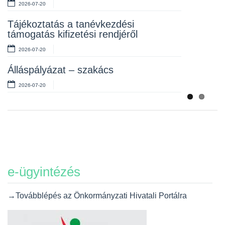
2026-07-20
Álláspályázat – takarító
Tájékoztatás a tanévkezdési
2026-07-06
támogatás kifizetési rendjéről
2026-07-20
Álláspályázat – szakács
2026-07-20
e-ügyintézés
→Továbblépés az Önkormányzati Hivatali Portálra