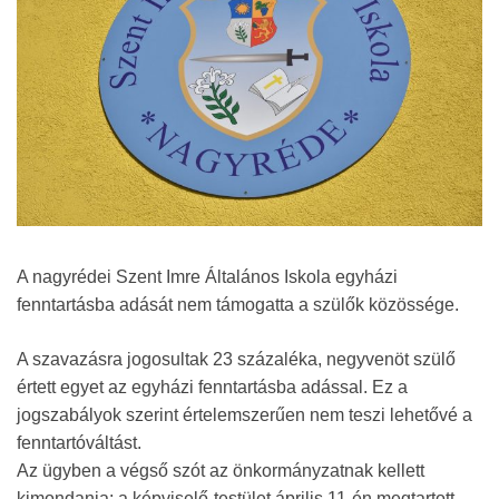
A nagyrédei Szent Imre Általános Iskola egyházi
fenntartásba adását nem támogatta a szülők közössége.
A szavazásra jogosultak 23 százaléka, negyvenöt szülő
értett egyet az egyházi fenntartásba adással. Ez a
jogszabályok szerint értelemszerűen nem teszi lehetővé a
fenntartóváltást.
Az ügyben a végső szót az önkormányzatnak kellett
kimondania: a képviselő-testület április 11-én megtartott