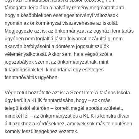
támogatta, legalább a halvány remény megmaradt arra,
hogy a későbbiekben esetleges törvényi változások
nyomán az önkormányzat visszavehesse az iskolát.
Megjegyezte azt is: az önkormányzat az egyházi fenntartás
ügyében nem foglalt állást a folyamat lezárultáig, nem
akarván befolyásolni a döntésre jogosult szülők
véleményalkotását. Akkor sem, ha a végső szót a
jogszabályok szerint az önkormányzatnak, mint
tulajdonosnak kell kimondania egy esetleges
fenntartóváltás ügyében.
Végezetül hozzátette azt is: a Szent Imre Általános Iskola
úgy került a KLIK fenntartásába, hogy – sok más
településtől eltérően – korrekt megállapodás született,
mindkét fél – az önkormányzat és a KLIK is konstruktívan
állt azokhoz a kérdésekhez, amelyek sok más településen
komoly feszültségekhez vezettek.