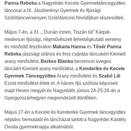
Panna Rebeka
a Nagyrédei Kecele Gyermektáncegyüttes
táncosai a IX. Jászberényi Gyermek és Ifjúsági
Szólótáncversenyen Szólótáncosi Nivódíjban részesültek.
Május 7-én, a XI. ,, Dunán innen, Tiszán túl” Kárpát-
medencei ifjúsági, népművészeti tehetségkutató verseny
és minősítő fesztiválon
Makaria Hanna
és
Tősér Panna
Rebeka
jászsági oláhos és friss csárdás táncukért Kiemelt
arany minősítést,
Berkes Blanka
berzencei üveges
táncáért Kiemelt arany minősítést, a
Kenderike és Kecele
Gyermek Táncegyüttes
Arany minősítést és
Szabó Lili
Ezüst minősítést értek el. A három ifjú szólista képviseli
majd Heves megyét és Nagyrédét, június 24-25-26-án a
Gyergyószárhegyen megrendezett döntőben.
Május 27-én a Kecele és Kenderike Gyermek táncegyüttes
néptánc bemutatót és táncházat tartott a Nagyrédei Kastély
Óvoda gyermeknapja alkalmából.