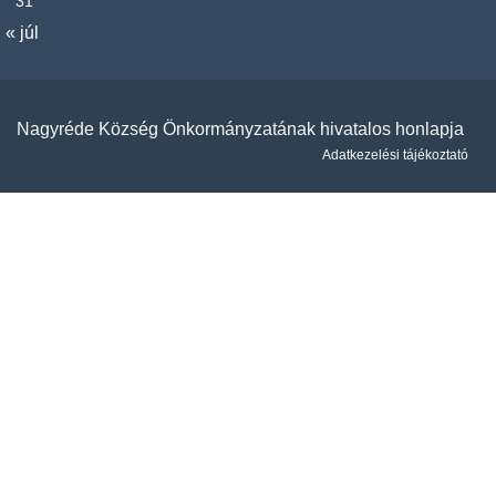
31
« júl
Nagyréde Község Önkormányzatának hivatalos honlapja
Adatkezelési tájékoztató