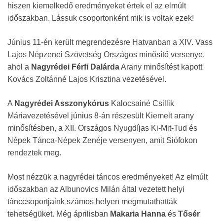
hiszen kiemelkedő eredményeket értek el az elmúlt
időszakban. Lássuk csoportonként mik is voltak ezek!
Június 11-én került megrendezésre Hatvanban a XIV. Vass
Lajos Népzenei Szövetség Országos minősítő versenye,
ahol a
Nagyrédei Férfi Dalárda
Arany minősítést kapott
Kovács Zoltánné Lajos Krisztina vezetésével.
A
Nagyrédei Asszonykórus
Kalocsainé Csillik
Máriavezetésével június 8-án részesült Kiemelt arany
minősítésben, a XII. Országos Nyugdíjas Ki-Mit-Tud és
Népek Tánca-Népek Zenéje versenyen, amit Siófokon
rendeztek meg.
Most nézzük a nagyrédei táncos eredményeket! Az elmúlt
időszakban az Albunovics Milán által vezetett helyi
tánccsoportjaink számos helyen megmutathatták
tehetségüket. Még áprilisban
Makaria Hanna
és
Tősér