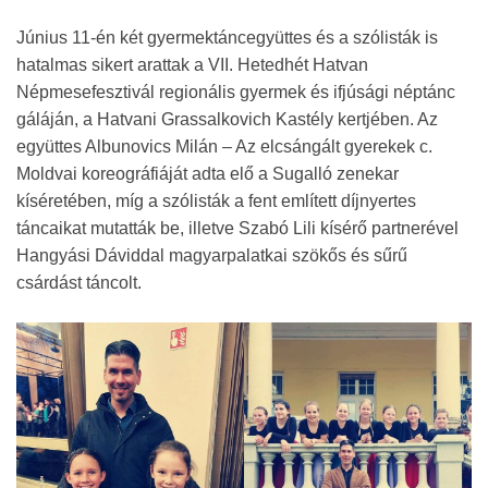
Június 11-én két gyermektáncegyüttes és a szólisták is
hatalmas sikert arattak a VII. Hetedhét Hatvan
Népmesefesztivál regionális gyermek és ifjúsági néptánc
gáláján, a Hatvani Grassalkovich Kastély kertjében. Az
együttes Albunovics Milán – Az elcsángált gyerekek c.
Moldvai koreográfiáját adta elő a Sugalló zenekar
kíséretében, míg a szólisták a fent említett díjnyertes
táncaikat mutatták be, illetve Szabó Lili kísérő partnerével
Hangyási Dáviddal magyarpalatkai szökős és sűrű
csárdást táncolt.