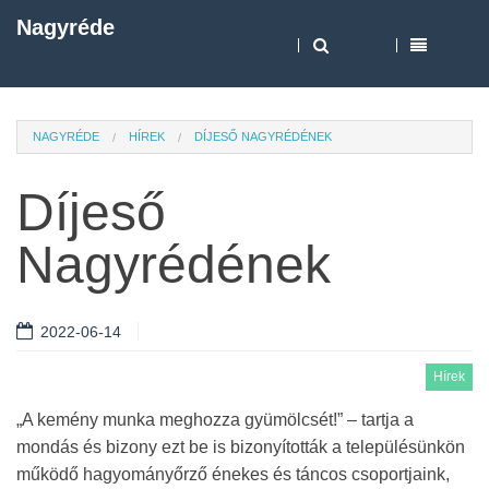
Nagyréde
NAGYRÉDE
HÍREK
DÍJESŐ NAGYRÉDÉNEK
Díjeső
Nagyrédének
2022-06-14
Hírek
„A kemény munka meghozza gyümölcsét!” – tartja a
mondás és bizony ezt be is bizonyították a településünkön
működő hagyományőrző énekes és táncos csoportjaink,