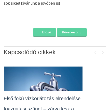
sok sikert kívánunk a jövőben is!
← Előző
Következő →
Navigáció
Kapcsolódó cikkek
Previou
Next
Álláspályázat – konyhai kisegítő
2026-07-20
Lakossági fórum az Erzsébet téri
fákról
2026-07-10
Első fokú vízkorlátozás elrendelése
Rendelet kihirdetése
Igazgatási szünet – zárva lesz a