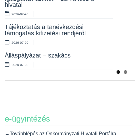
hivatal
2026-07-10
2026-07-20
Álláspályázat – takarító
Tájékoztatás a tanévkezdési
2026-07-06
támogatás kifizetési rendjéről
2026-07-20
Álláspályázat – szakács
2026-07-20
e-ügyintézés
→Továbblépés az Önkormányzati Hivatali Portálra