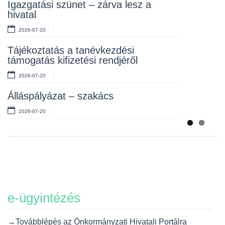
Rendelet kihirdetése
Igazgatási szünet – zárva lesz a
hivatal
2026-07-10
2026-07-20
Álláspályázat – takarító
Tájékoztatás a tanévkezdési
2026-07-06
támogatás kifizetési rendjéről
2026-07-20
Álláspályázat – szakács
2026-07-20
e-ügyintézés
→Továbblépés az Önkormányzati Hivatali Portálra