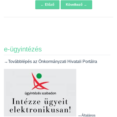
← Előző
Következő →
Navigáció
e-ügyintézés
→Továbblépés az Önkormányzati Hivatali Portálra
→
Általános