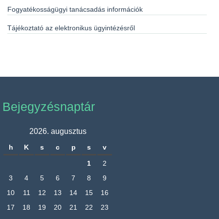
Fogyatékosságügyi tanácsadás információk
Tájékoztató az elektronikus ügyintézésről
Bejegyzésnaptár
2026. augusztus
h
K
s
c
p
s
v
1
2
3
4
5
6
7
8
9
10
11
12
13
14
15
16
17
18
19
20
21
22
23