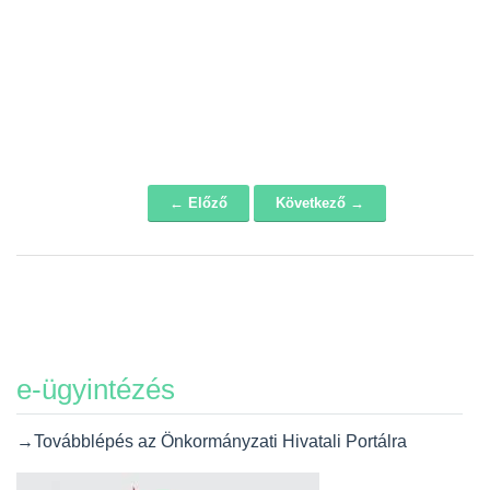
← Előző
Következő →
Navigáció
e-ügyintézés
→Továbblépés az Önkormányzati Hivatali Portálra