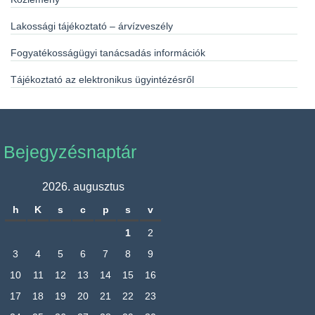
Lakossági tájékoztató – árvízveszély
Fogyatékosságügyi tanácsadás információk
Tájékoztató az elektronikus ügyintézésről
Bejegyzésnaptár
2026. augusztus
h
K
s
c
p
s
v
1
2
3
4
5
6
7
8
9
10
11
12
13
14
15
16
17
18
19
20
21
22
23