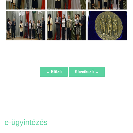
← Előző
Következő →
Navigáció
e-ügyintézés