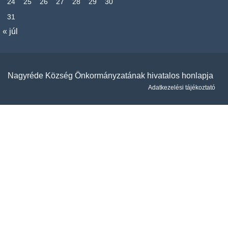
24
25
26
27
28
29
30
31
« júl
Nagyréde Község Önkormányzatának hivatalos honlapja
Adatkezelési tájékoztató