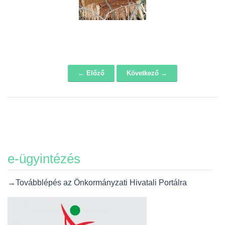
← Előző
Következő →
Navigáció
e-ügyintézés
→Továbblépés az Önkormányzati Hivatali Portálra