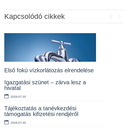
Kapcsolódó cikkek
Previou
Next
Álláspályázat – konyhai kisegítő
2026-07-20
Lakossági fórum az Erzsébet téri
fákról
2026-07-10
Első fokú vízkorlátozás elrendelése
Rendelet kihirdetése
Igazgatási szünet – zárva lesz a
hivatal
2026-07-10
2026-07-20
Álláspályázat – takarító
Tájékoztatás a tanévkezdési
2026-07-06
támogatás kifizetési rendjéről
2026-07-20