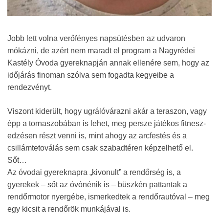
Jobb lett volna verőfényes napsütésben az udvaron
mókázni, de azért nem maradt el program a Nagyrédei
Kastély Óvoda gyereknapján annak ellenére sem, hogy az
időjárás finoman szólva sem fogadta kegyeibe a
rendezvényt.
Viszont kiderült, hogy ugrálóvárazni akár a teraszon, vagy
épp a tornaszobában is lehet, meg persze játékos fitnesz-
edzésen részt venni is, mint ahogy az arcfestés és a
csillámtetoválás sem csak szabadtéren képzelhető el.
Sőt…
Az óvodai gyereknapra „kivonult” a rendőrség is, a
gyerekek – sőt az óvónénik is – büszkén pattantak a
rendőrmotor nyergébe, ismerkedtek a rendőrautóval – meg
egy kicsit a rendőrök munkájával is.