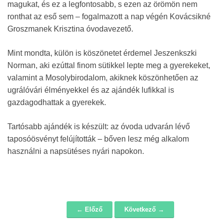
magukat, és ez a legfontosabb, s ezen az örömön nem
ronthat az eső sem – fogalmazott a nap végén Kovácsikné
Groszmanek Krisztina óvodavezető.
Mint mondta, külön is köszönetet érdemel Jeszenkszki
Norman, aki ezúttal finom sütikkel lepte meg a gyerekeket,
valamint a Mosolybirodalom, akiknek köszönhetően az
ugrálóvári élményekkel és az ajándék lufikkal is
gazdagodhattak a gyerekek.
Tartósabb ajándék is készült: az óvoda udvarán lévő
taposóösvényt felújították – bőven lesz még alkalom
használni a napsütéses nyári napokon.
← Előző
Következő →
Navigáció