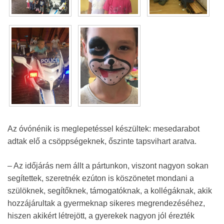
Az óvónénik is meglepetéssel készültek: mesedarabot
adtak elő a csöppségeknek, őszinte tapsvihart aratva.
– Az időjárás nem állt a pártunkon, viszont nagyon sokan
segítettek, szeretnék ezúton is köszönetet mondani a
szülöknek, segítőknek, támogatóknak, a kollégáknak, akik
hozzájárultak a gyermeknap sikeres megrendezéséhez,
hiszen akikért létrejött, a gyerekek nagyon jól érezték