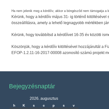
Ha nem jelenik meg a kérdőív, akkor a böngésződ nem támogatja a 
Kérünk, hogy a kérdőív május 31- ig történő kitöltéséve
összeállításra, amely a lehető legnagyobb mértékben jár
Kérünk, hogy továbbítsd a kérdőívet 16-35 év közötti is
Köszönjük, hogy a kérdőív kitöltésével hozzájárultál 
EFOP-1.2.11-16-2017-00008 azonosító számú projekt m
Bejegyzésnaptár
2026. augusztus
h
K
s
c
p
s
v