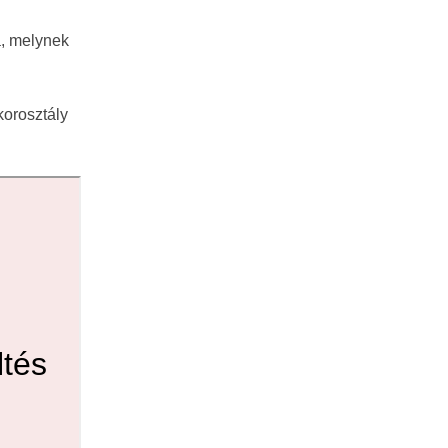
a, melynek
korosztály