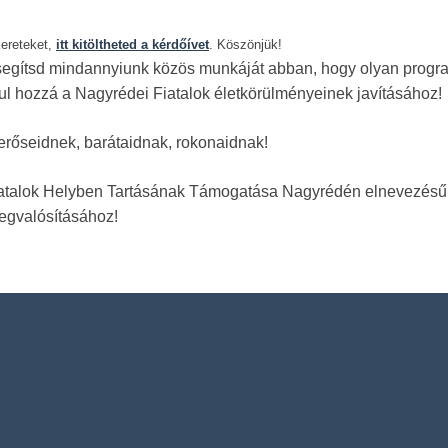
kereteket,
itt kitöltheted a kérdőívet
. Köszönjük!
l segítsd mindannyiunk közös munkáját abban, hogy olyan progr
ul hozzá a Nagyrédei Fiatalok életkörülményeinek javításához!
merőseidnek, barátaidnak, rokonaidnak!
a Fiatalok Helyben Tartásának Támogatása Nagyrédén elnevezésű
egvalósításához!