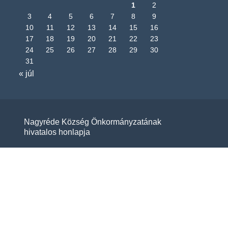
1
2
3
4
5
6
7
8
9
10
11
12
13
14
15
16
17
18
19
20
21
22
23
24
25
26
27
28
29
30
31
« júl
Nagyréde Község Önkormányzatának
hivatalos honlapja