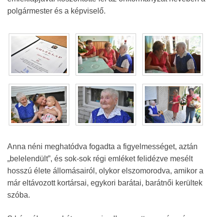
polgármester és a képviselő.
Anna néni meghatódva fogadta a figyelmességet, aztán
„belelendült”, és sok-sok régi emléket felidézve mesélt
hosszú élete állomásairól, olykor elszomorodva, amikor a
már eltávozott kortársai, egykori barátai, barátnői kerültek
szóba.