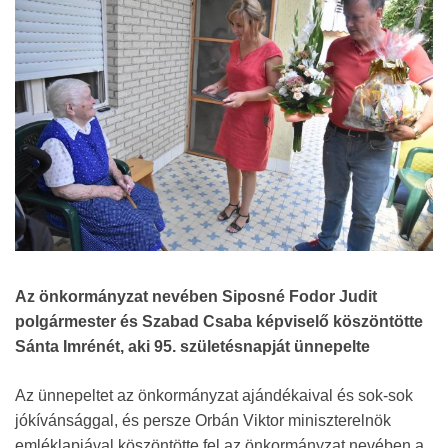
Az önkormányzat nevében Siposné Fodor Judit
polgármester és Szabad Csaba képviselő köszöntötte
Sánta Imrénét, aki 95. születésnapját ünnepelte
Az ünnepeltet az önkormányzat ajándékaival és sok-sok
jókívánsággal, és persze Orbán Viktor miniszterelnök
emléklapjával köszöntötte fel az önkormányzat nevében a