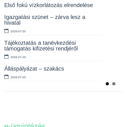
2026-07-10
Első fokú vízkorlátozás elrendelése
Rendelet kihirdetése
Igazgatási szünet – zárva lesz a
hivatal
2026-07-10
2026-07-20
Álláspályázat – takarító
Tájékoztatás a tanévkezdési
2026-07-06
támogatás kifizetési rendjéről
2026-07-20
Álláspályázat – szakács
2026-07-20
e-ügyintézés