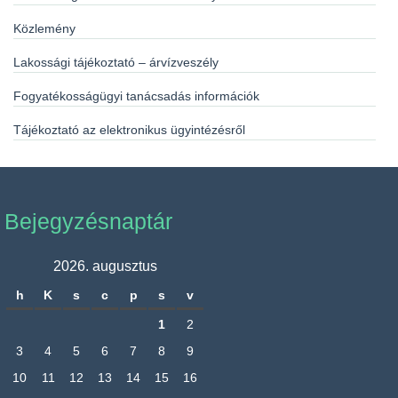
Közlemény
Lakossági tájékoztató – árvízveszély
Fogyatékosságügyi tanácsadás információk
Tájékoztató az elektronikus ügyintézésről
Bejegyzésnaptár
2026. augusztus
h
K
s
c
p
s
v
1
2
3
4
5
6
7
8
9
10
11
12
13
14
15
16