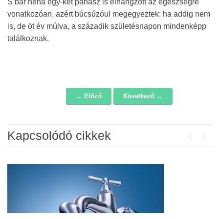
S bár néha egy-két panasz is elhangzott az egészségre
vonatkozóan, azért búcsúzóul megegyeztek: ha addig nem
is, de öt év múlva, a századik születésnapon mindenképp
találkoznak.
← Előző
Következő →
Navigáció
Kapcsolódó cikkek
Previou
Next
Álláspályázat – konyhai kisegítő
2026-07-20
Lakossági fórum az Erzsébet téri
fákról