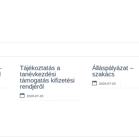
–
z
Tájékoztatás a
Rendelet kihirdetése
Álláspályázat –
Álláspályázat –
l
tanévkezdési
szakács
takarító
2026-07-10
támogatás kifizetési
2026-07-20
2026-07-06
rendjéről
2026-07-20