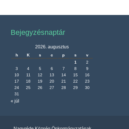
Bejegyzésnaptár
2026. augusztus
h
K
s
c
p
s
v
1
2
3
4
5
6
7
8
9
10
11
12
13
14
15
16
17
18
19
20
21
22
23
24
25
26
27
28
29
30
31
« júl
Nagyréde Község Önkormányzatának