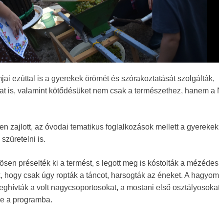
i ezúttal is a gyerekek örömét és szórakoztatását szolgálták,
kat is, valamint kötődésüket nem csak a természethez, hanem 
en zajlott, az óvodai tematikus foglalkozások mellett a gyerekek
szüretelni is.
en préselték ki a termést, s legott meg is kóstolták a mézédes
k, hogy csak úgy ropták a táncot, harsogták az éneket. A hagy
hívták a volt nagycsoportosokat, a mostani első osztályosokat 
be a programba.