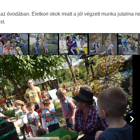
 az óvodában. Életkori okok miatt a jól végzett munka jutalma ne
st.