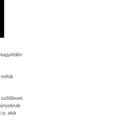
a Nagyrédén
 voltak
 szőlőlevet.
ományoknak
is, akik