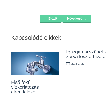
← Előző
Következő →
Navigáció
Kapcsolódó cikkek
Álláspályázat –
Igazgatási szünet 
Lakossági fórum a
konyhai kisegítő
zárva lesz a hivata
Erzsébet téri fákról
2026-07-20
2026-07-20
2026-07-10
Első fokú
vízkorlátozás
elrendelése