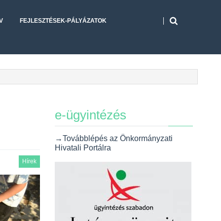
V
FEJLESZTÉSEK-PÁLYÁZATOK
e-ügyintézés
→Továbblépés az Önkormányzati
Hivatali Portálra
Hírek