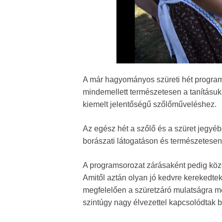
A már hagyományos szüreti hét programja
mindemellett természetesen a tanításu
kiemelt jelentőségű szőlőműveléshez.
Az egész hét a szőlő és a szüret jegyéb
borászati látogatáson és természetesen 
A programsorozat zárásaként pedig közös
Amitől aztán olyan jó kedvre kerekedte
megfelelően a szüretzáró mulatságra meg
szintúgy nagy élvezettel kapcsolódtak 