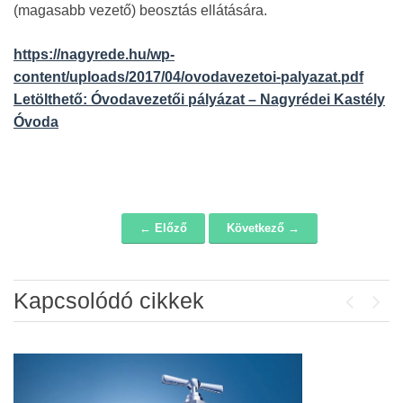
(magasabb vezető) beosztás ellátására.
https://nagyrede.hu/wp-
content/uploads/2017/04/ovodavezetoi-palyazat.pdf
Letölthető: Óvodavezetői pályázat – Nagyrédei Kastély
Óvoda
← Előző
Következő →
Navigáció
Kapcsolódó cikkek
Previou
Next
Álláspályázat – konyhai kisegítő
2026-07-20