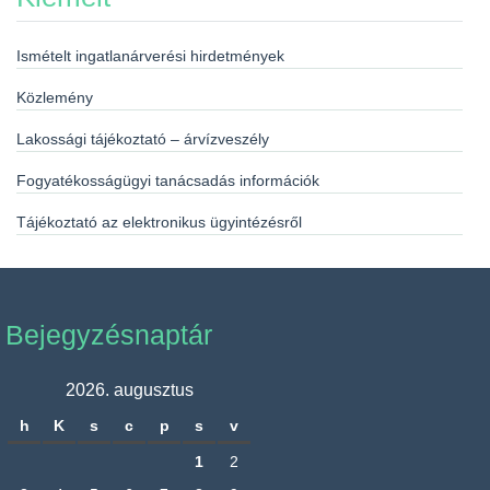
Ismételt ingatlanárverési hirdetmények
Közlemény
Lakossági tájékoztató – árvízveszély
Fogyatékosságügyi tanácsadás információk
Tájékoztató az elektronikus ügyintézésről
Bejegyzésnaptár
2026. augusztus
h
K
s
c
p
s
v
1
2