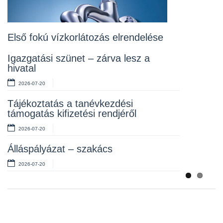
Lakossági fórum az Erzsébet téri
fákról
2026-07-10
Első fokú vízkorlátozás elrendelése
Rendelet kihirdetése
Igazgatási szünet – zárva lesz a
hivatal
2026-07-10
2026-07-20
Álláspályázat – takarító
Tájékoztatás a tanévkezdési
2026-07-06
támogatás kifizetési rendjéről
2026-07-20
Álláspályázat – szakács
2026-07-20