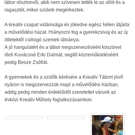
tábor résztvevői, akik nem szívesen tették le az ollót és a
ragasztót, mikor szüleik megérkeztek.
A kreatív csapat vidámsága és jókedve egész héten átjárta
a művelődési házat. Hiányozni fog a gyerekzsivaj és az új
ötletektől csillogó szemek látványa.
A jó hangulatért és a tábor megszervezéséért köszönet
illeti Kovácsné Erki Dalmát, segítő közreműködéséért
pedig Besze Zsófiát.
A gyermekek és a szülők kérésére a Kreatív Tábort jövő
nyáron is megszervezzük majd a művelődési házban,
addig pedig minden érdeklődőt szeretettel várunk az
évközi Kreatív Műhely foglalkozásainkon.