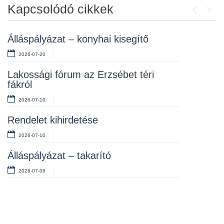
Kapcsolódó cikkek
Previou
Next
Álláspályázat – konyhai kisegítő
2026-07-20
Lakossági fórum az Erzsébet téri
fákról
2026-07-10
Első fokú vízkorlátozás elrendelése
Rendelet kihirdetése
Igazgatási szünet – zárva lesz a
hivatal
2026-07-10
2026-07-20
Álláspályázat – takarító
Tájékoztatás a tanévkezdési
2026-07-06
támogatás kifizetési rendjéről
2026-07-20
Álláspályázat – szakács