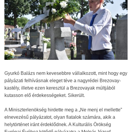
Gyurkó Balázs nem kevesebbre vállalkozott, mint hogy egy
pályázati felhívásnak eleget téve a nagyrédei Brezovay-
kastély, illetve ezen keresztül a Brezovayak múltjából
kutasson elő érdekességeket. Sikerült.
A Miniszterlenökség hirdette meg a „Ne menj el mellette”
elnevezésű pályázatot, olyan fiatalok számára, akik a
helytörténet iránt érdeklődnek. A Kulturális Örökség
Európai Évéhez kötődő pályázatra a Molnár József