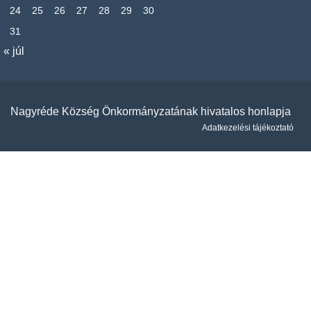
24
25
26
27
28
29
30
31
« júl
Nagyréde Község Önkormányzatának hivatalos honlapja
Adatkezelési tájékoztató