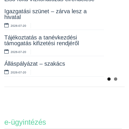
Rendelet kihirdetése
Igazgatási szünet – zárva lesz a
hivatal
2026-07-10
2026-07-20
Álláspályázat – takarító
Tájékoztatás a tanévkezdési
2026-07-06
támogatás kifizetési rendjéről
2026-07-20
Álláspályázat – szakács
2026-07-20
e-ügyintézés