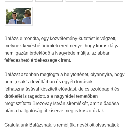
Balázs elmondta, egy közvélemény-kutatást is végzett,
melynek kevésbé örömteli eredménye, hogy korosztálya
nem igazán érdeklődő a Nagyréde múltja, az abban
felfedezhető érdekességek iránt.
Balázst azonban megfogta a helytörténet, olyannyira, hogy
nem „csak” a levéltárban és egyéb források
felhasználásával készített előadást, de csiszolópapírt és
drótkefét is ragadott, s a nagyrédei temetőben
megtisztította Brezovay István síremlékét, amit előadása
után a hallgatóságtól kísérve meg is koszorúztak.
Gratulálunk Balázsnak, s reméljük, nevét ott olvashatjuk