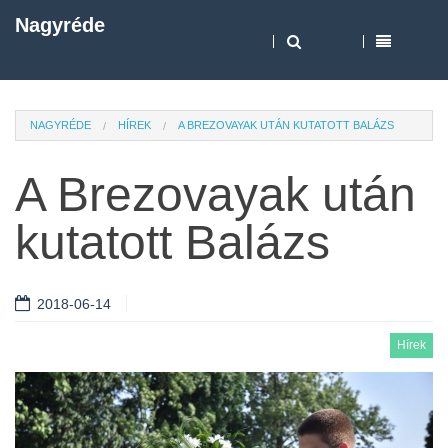
Nagyréde
NAGYRÉDE
HÍREK
A BREZOVAYAK UTÁN KUTATOTT BALÁZS
A Brezovayak után
kutatott Balázs
2018-06-14
Hírek