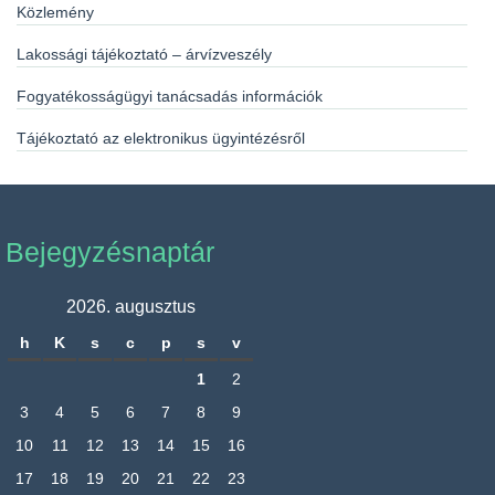
Közlemény
Lakossági tájékoztató – árvízveszély
Fogyatékosságügyi tanácsadás információk
Tájékoztató az elektronikus ügyintézésről
Bejegyzésnaptár
2026. augusztus
h
K
s
c
p
s
v
1
2
3
4
5
6
7
8
9
10
11
12
13
14
15
16
17
18
19
20
21
22
23