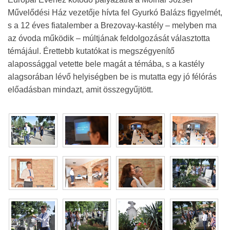
Művelődési Ház vezetője hívta fel Gyurkó Balázs figyelmét,
s a 12 éves fiatalember a Brezovay-kastély – melyben ma
az óvoda működik – múltjának feldolgozását választotta
témájául. Érettebb kutatókat is megszégyenítő
alapossággal vetette bele magát a témába, s a kastély
alagsorában lévő helyiségben be is mutatta egy jó félórás
előadásban mindazt, amit összegyűjtött.