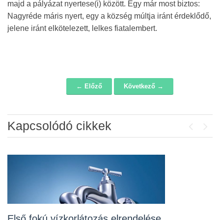
majd a pályázat nyertese(i) között. Egy már most biztos:
Nagyréde máris nyert, egy a község múltja iránt érdeklődő,
jelene iránt elkötelezett, lelkes fiatalembert.
← Előző
Következő →
Navigáció
Kapcsolódó cikkek
Previou
Next
Álláspályázat – konyhai kisegítő
2026-07-20
Lakossági fórum az Erzsébet téri
fákról
2026-07-10
Első fokú vízkorlátozás elrendelése