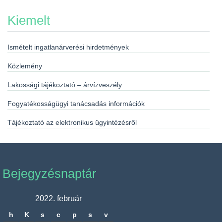
Kiemelt
Ismételt ingatlanárverési hirdetmények
Közlemény
Lakossági tájékoztató – árvízveszély
Fogyatékosságügyi tanácsadás információk
Tájékoztató az elektronikus ügyintézésről
Bejegyzésnaptár
2022. február
h
K
s
c
p
s
v