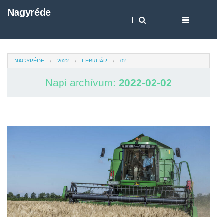
Nagyréde
NAGYRÉDE
2022
FEBRUÁR
02
Napi archívum:
2022-02-02