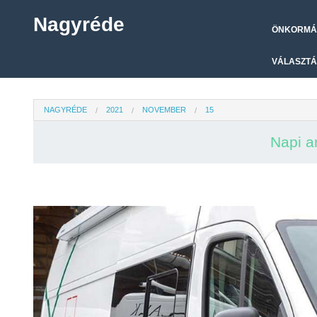
Nagyréde
ÖNKORMÁ
VÁLASZTÁ
NAGYRÉDE
2021
NOVEMBER
15
Napi a