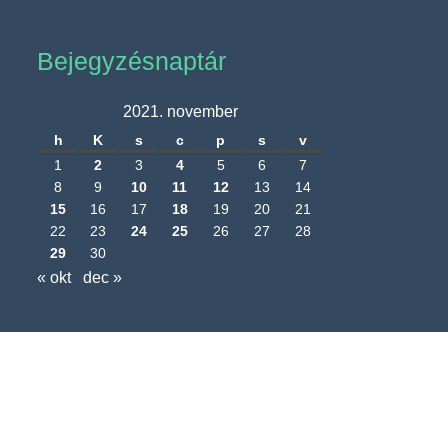
Bejegyzésnaptár
2021. november
h
K
s
c
p
s
v
1
2
3
4
5
6
7
8
9
10
11
12
13
14
15
16
17
18
19
20
21
22
23
24
25
26
27
28
29
30
« okt
dec »
Nagyréde Község Önkormányzatának
hivatalos honlapja