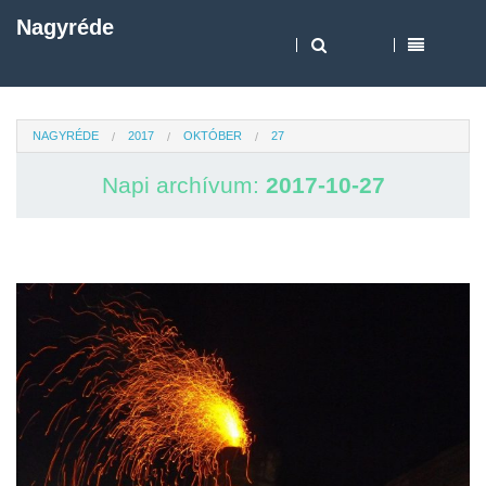
Nagyréde
NAGYRÉDE
2017
OKTÓBER
27
Napi archívum:
2017-10-27