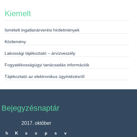
Kiemelt
Ismételt ingatlanárverési hirdetmények
Közlemény
Lakossági tájékoztató – árvízveszély
Fogyatékosságügyi tanácsadás információk
Tájékoztató az elektronikus ügyintézésről
Bejegyzésnaptár
2017. október
h
K
s
c
p
s
v