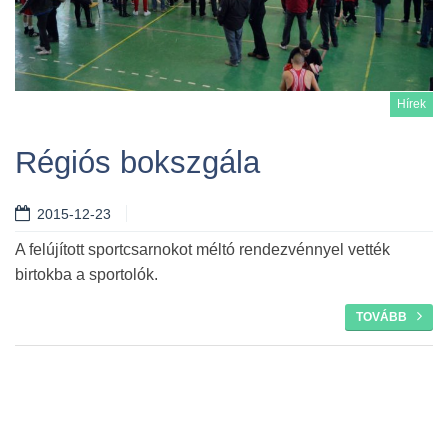
Hírek
Régiós bokszgála
2015-12-23
Tovább
A felújított sportcsarnokot méltó rendezvénnyel vették
birtokba a sportolók.
TOVÁBB