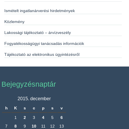
Ismételt ingatlanárverési hirdetmények
Közlemény
Lakossági tájékoztató – árvízveszély
Fogyatékosságügyi tanácsadás információk
Tájékoztató az elektronikus ügyintézésről
Bejegyzésnaptár
2015. december
h
K
s
c
p
s
v
1
2
3
4
5
6
7
8
9
10
11
12
13