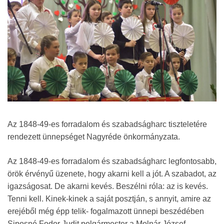
Az 1848-49-es forradalom és szabadságharc tiszteletére
rendezett ünnepséget Nagyréde önkormányzata.
Az 1848-49-es forradalom és szabadságharc legfontosabb,
örök érvényű üzenete, hogy akarni kell a jót. A szabadot, az
igazságosat. De akarni kevés. Beszélni róla: az is kevés.
Tenni kell. Kinek-kinek a saját posztján, s annyit, amire az
erejéből még épp telik- fogalmazott ünnepi beszédében
Siposné Fodor Judit polgármester a Molnár József