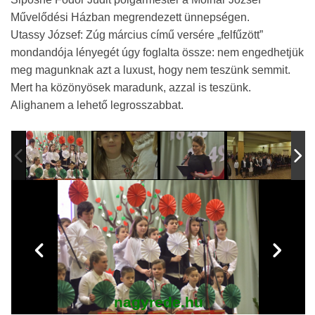
Művelődési Házban megrendezett ünnepségen.
Utassy József: Zúg március című versére „felfűzött”
mondandója lényegét úgy foglalta össze: nem engedhetjük
meg magunknak azt a luxust, hogy nem teszünk semmit.
Mert ha közönyösek maradunk, azzal is teszünk.
Alighanem a lehető legrosszabbat.
nagyrede.hu