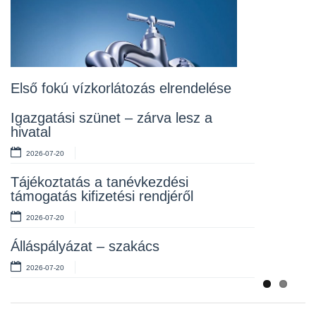
2026-07-20
Lakossági fórum az Erzsébet téri
fákról
2026-07-10
Első fokú vízkorlátozás elrendelése
Rendelet kihirdetése
Igazgatási szünet – zárva lesz a
hivatal
2026-07-10
2026-07-20
Álláspályázat – takarító
Tájékoztatás a tanévkezdési
2026-07-06
támogatás kifizetési rendjéről
2026-07-20
Álláspályázat – szakács
2026-07-20