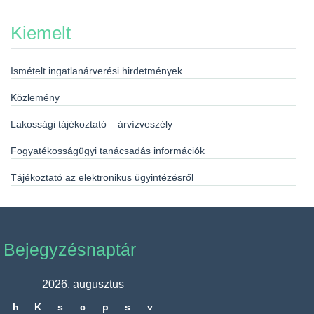
Kiemelt
Ismételt ingatlanárverési hirdetmények
Közlemény
Lakossági tájékoztató – árvízveszély
Fogyatékosságügyi tanácsadás információk
Tájékoztató az elektronikus ügyintézésről
Bejegyzésnaptár
2026. augusztus
h
K
s
c
p
s
v