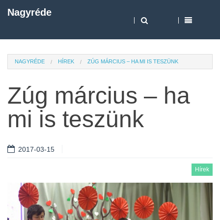
Nagyréde
NAGYRÉDE
HÍREK
ZÚG MÁRCIUS – HA MI IS TESZÜNK
Zúg március – ha
mi is teszünk
2017-03-15
Hírek