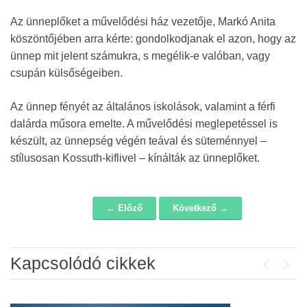
Az ünneplőket a művelődési ház vezetője, Markó Anita
köszöntőjében arra kérte: gondolkodjanak el azon, hogy az
ünnep mit jelent számukra, s megélik-e valóban, vagy
csupán külsőségeiben.
Az ünnep fényét az általános iskolások, valamint a férfi
dalárda műsora emelte. A művelődési meglepetéssel is
készült, az ünnepség végén teával és süteménnyel –
stílusosan Kossuth-kiflivel – kínálták az ünneplőket.
← Előző
Következő →
Navigáció
Kapcsolódó cikkek
Previou
Next
Álláspályázat – konyhai kisegítő