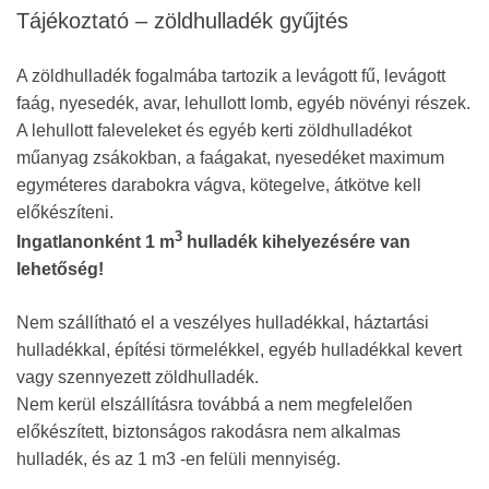
Tájékoztató – zöldhulladék gyűjtés
A zöldhulladék fogalmába tartozik a levágott fű, levágott
faág, nyesedék, avar, lehullott lomb, egyéb növényi részek.
A lehullott faleveleket és egyéb kerti zöldhulladékot
műanyag zsákokban, a faágakat, nyesedéket maximum
egyméteres darabokra vágva, kötegelve, átkötve kell
előkészíteni.
3
Ingatlanonként 1 m
hulladék kihelyezésére van
lehetőség!
Nem szállítható el a veszélyes hulladékkal, háztartási
hulladékkal, építési törmelékkel, egyéb hulladékkal kevert
vagy szennyezett zöldhulladék.
Nem kerül elszállításra továbbá a nem megfelelően
előkészített, biztonságos rakodásra nem alkalmas
hulladék, és az 1 m3 -en felüli mennyiség.