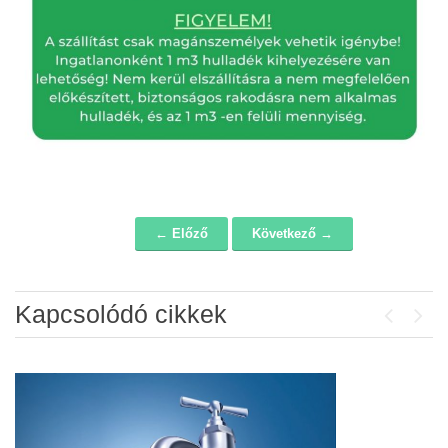
← Előző
Következő →
Navigáció
Kapcsolódó cikkek
Previou
Next
Álláspályázat – konyhai kisegítő
2026-07-20
Lakossági fórum az Erzsébet téri