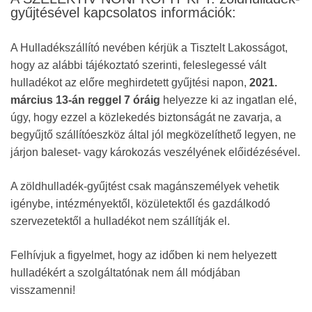
gyűjtésével kapcsolatos információk:
A Hulladékszállító nevében kérjük a Tisztelt Lakosságot,
hogy az alábbi tájékoztató szerinti, feleslegessé vált
hulladékot az előre meghirdetett gyűjtési napon,
2021.
március 13-án reggel 7 óráig
helyezze ki az ingatlan elé,
úgy, hogy ezzel a közlekedés biztonságát ne zavarja, a
begyűjtő szállítóeszköz által jól megközelíthető legyen, ne
járjon baleset- vagy károkozás veszélyének előidézésével.
A zöldhulladék-gyűjtést csak magánszemélyek vehetik
igénybe, intézményektől, közületektől és gazdálkodó
szervezetektől a hulladékot nem szállítják el.
Felhívjuk a figyelmet, hogy az időben ki nem helyezett
hulladékért a szolgáltatónak nem áll módjában
visszamenni!