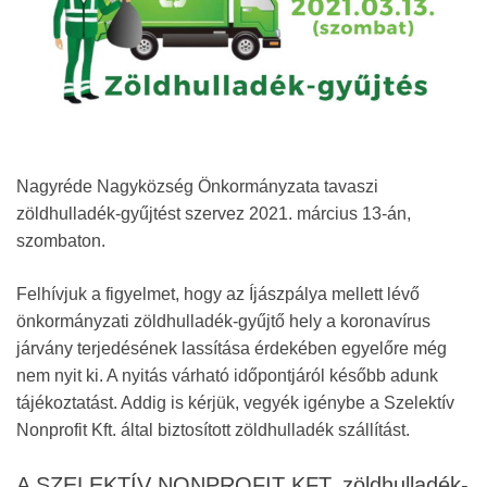
Nagyréde Nagyközség Önkormányzata tavaszi
zöldhulladék-gyűjtést szervez 2021. március 13-án,
szombaton.
Felhívjuk a figyelmet, hogy az Íjászpálya mellett lévő
önkormányzati zöldhulladék-gyűjtő hely a koronavírus
járvány terjedésének lassítása érdekében egyelőre még
nem nyit ki. A nyitás várható időpontjáról később adunk
tájékoztatást. Addig is kérjük, vegyék igénybe a Szelektív
Nonprofit Kft. által biztosított zöldhulladék szállítást.
A SZELEKTÍV NONPROFIT KFT. zöldhulladék-