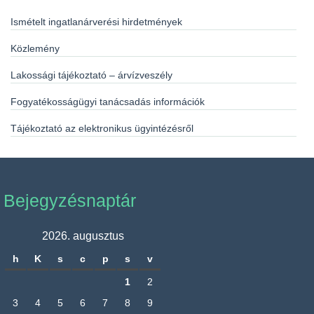
Ismételt ingatlanárverési hirdetmények
Közlemény
Lakossági tájékoztató – árvízveszély
Fogyatékosságügyi tanácsadás információk
Tájékoztató az elektronikus ügyintézésről
Bejegyzésnaptár
2026. augusztus
h
K
s
c
p
s
v
1
2
3
4
5
6
7
8
9