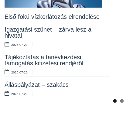
fákról
2026-07-10
Első fokú vízkorlátozás elrendelése
Rendelet kihirdetése
Igazgatási szünet – zárva lesz a
hivatal
2026-07-10
2026-07-20
Álláspályázat – takarító
Tájékoztatás a tanévkezdési
2026-07-06
támogatás kifizetési rendjéről
2026-07-20
Álláspályázat – szakács
2026-07-20