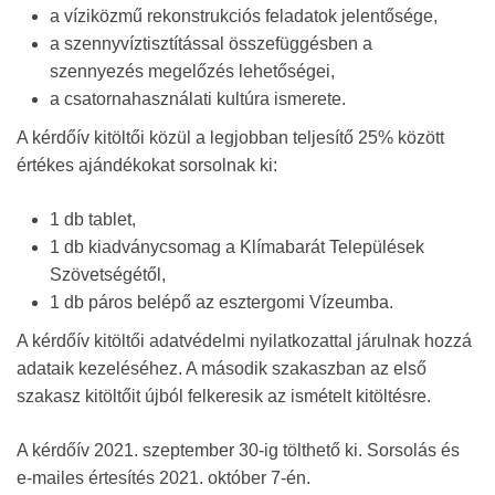
a víziközmű rekonstrukciós feladatok jelentősége,
a szennyvíztisztítással összefüggésben a
szennyezés megelőzés lehetőségei,
a csatornahasználati kultúra ismerete.
A kérdőív kitöltői közül a legjobban teljesítő 25% között
értékes ajándékokat sorsolnak ki:
1 db tablet,
1 db kiadványcsomag a Klímabarát Települések
Szövetségétől,
1 db páros belépő az esztergomi Vízeumba.
A kérdőív kitöltői adatvédelmi nyilatkozattal járulnak hozzá
adataik kezeléséhez. A második szakaszban az első
szakasz kitöltőit újból felkeresik az ismételt kitöltésre.
A kérdőív 2021. szeptember 30-ig tölthető ki. Sorsolás és
e-mailes értesítés 2021. október 7-én.