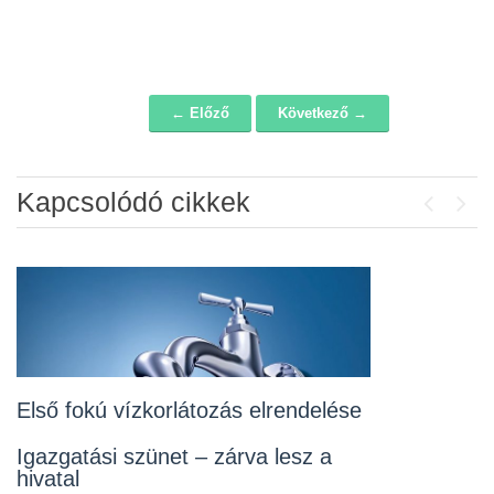
← Előző
Következő →
Navigáció
Kapcsolódó cikkek
Previou
Next
Álláspályázat – konyhai kisegítő
2026-07-20
Lakossági fórum az Erzsébet téri
fákról
2026-07-10
Első fokú vízkorlátozás elrendelése
Rendelet kihirdetése
Igazgatási szünet – zárva lesz a
hivatal
2026-07-10