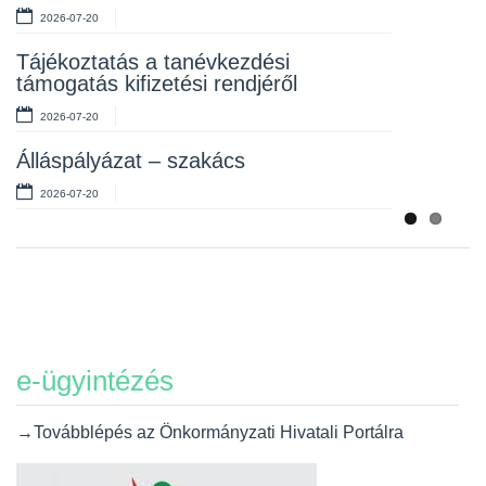
2026-07-20
Álláspályázat – takarító
Tájékoztatás a tanévkezdési
2026-07-06
támogatás kifizetési rendjéről
2026-07-20
Álláspályázat – szakács
2026-07-20
e-ügyintézés
→Továbblépés az Önkormányzati Hivatali Portálra