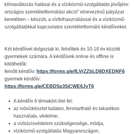
klímaváltozás hatásai és a víziközmű-szolgáltatás jövőjére:
országos szemléletformálási akció” elnevezésű pályázat
keretében – készült, a vízfelhasználással és a víziközmű-
szolgáltatókkal kapcsolatos szemléletformáló kérdőíveket.
Két kérdőívet dolgoztak ki, felnőttek és 10-18 év közötti
gyermekek számára. A kérdőívek online és offline is
kitölthetők:
felnőtt kérdőív:
https://forms.gle/fLVrZZbLD8DXEDNF6
gyermek kérdőív:
https://forms.gle/CEBD5p35jCWE6JyT6
A kérdőív 6 témakört ölel fel:
az ivóvízkészlet tudatos, fenntartható és takarékos
használata, védelme,
a vízbázisvédelem szükségessége, módja,
víziközmű-szolgáltatás Magyarországon,