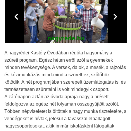
nagyrede.hu
A nagyrédei Kastély Óvodában régóta hagyomány a
szüreti program. Egész héten erről szól a gyermekek
minden tevékenysége. A versek, dalok, a mesék, a rajzolás
és kézimunkázás mind-mind a szürethez, szőlőhöz
kötődik. A hét programjában szerepelt üzemlátogatás is, és
természetesen szüretelni is volt mindegyik csoport.
A zárónapon aztán az óvoda apraja-nagyja préselt,
feldolgozva az egész hét folyamán összegyűjtött szőlőt.
Többen népviseletet is öltöttek a nagy munka tiszteletére, s
vendégeket is hívtak, jelesül a tavasszal elballagott
nagycsoportosokat, akik immár iskolásként látogattak