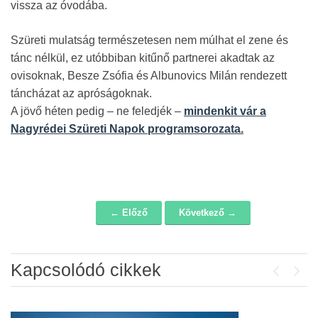
vissza az óvodába.
Szüreti mulatság természetesen nem múlhat el zene és
tánc nélkül, ez utóbbiban kitűnő partnerei akadtak az
ovisoknak, Besze Zsófia és Albunovics Milán rendezett
táncházat az apróságoknak.
A jövő héten pedig – ne feledjék –
mindenkit vár a
Nagyrédei Szüreti Napok programsorozata.
← Előző
Következő →
Navigáció
Kapcsolódó cikkek
Previou
Next
Álláspályázat – konyhai kisegítő