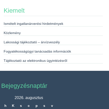
Kiemelt
Ismételt ingatlanárverési hirdetmények
Közlemény
Lakossági tájékoztató – árvízveszély
Fogyatékosságügyi tanácsadás információk
Tájékoztató az elektronikus ügyintézésről
Bejegyzésnaptár
2026. augusztus
h
K
s
c
p
s
v