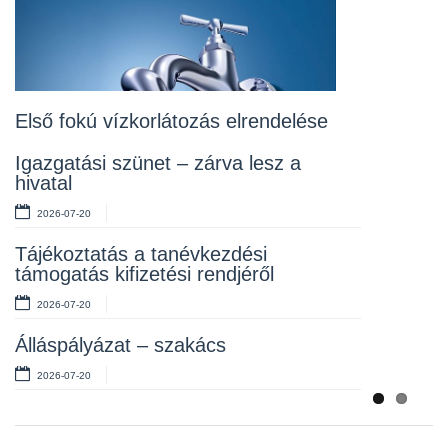
2026-07-20
Lakossági fórum az Erzsébet téri
fákról
2026-07-10
Első fokú vízkorlátozás elrendelése
Rendelet kihirdetése
Igazgatási szünet – zárva lesz a
hivatal
2026-07-10
2026-07-20
Álláspályázat – takarító
Tájékoztatás a tanévkezdési
2026-07-06
támogatás kifizetési rendjéről
2026-07-20
Álláspályázat – szakács
2026-07-20