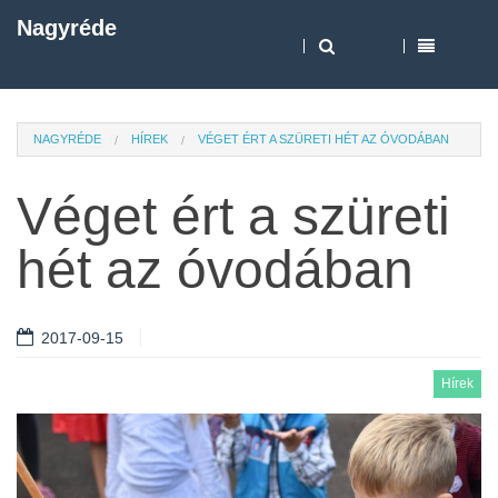
Nagyréde
NAGYRÉDE
HÍREK
VÉGET ÉRT A SZÜRETI HÉT AZ ÓVODÁBAN
Véget ért a szüreti
hét az óvodában
2017-09-15
Hírek