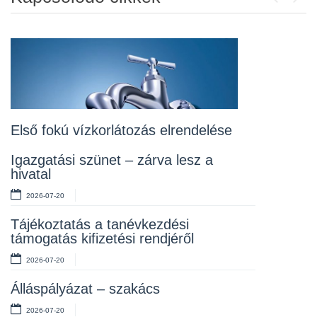
Previou
Next
Álláspályázat – konyhai kisegítő
2026-07-20
Lakossági fórum az Erzsébet téri
fákról
2026-07-10
Első fokú vízkorlátozás elrendelése
Rendelet kihirdetése
Igazgatási szünet – zárva lesz a
hivatal
2026-07-10
2026-07-20
Álláspályázat – takarító
Tájékoztatás a tanévkezdési
2026-07-06
támogatás kifizetési rendjéről
2026-07-20
Álláspályázat – szakács
2026-07-20