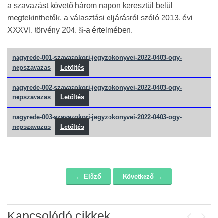
a szavazást követő három napon keresztül belül
megtekinthetők, a választási eljárásról szóló 2013. évi
XXXVI. törvény 204. §-a értelmében.
nagyrede-001-szavazokori-jegyzokonyvei-2022-0403-ogy-
nepszavazas
Letöltés
nagyrede-002-szavazokori-jegyzokonyvei-2022-0403-ogy-
nepszavazas
Letöltés
nagyrede-003-szavazokori-jegyzokonyvei-2022-0403-ogy-
nepszavazas
Letöltés
← Előző
Következő →
Navigáció
Kapcsolódó cikkek