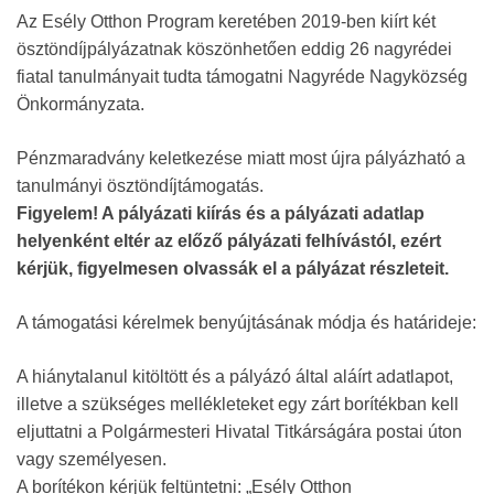
Az Esély Otthon Program keretében 2019-ben kiírt két
ösztöndíjpályázatnak köszönhetően eddig 26 nagyrédei
fiatal tanulmányait tudta támogatni Nagyréde Nagyközség
Önkormányzata.
Pénzmaradvány keletkezése miatt most újra pályázható a
tanulmányi ösztöndíjtámogatás.
Figyelem! A pályázati kiírás és a pályázati adatlap
helyenként eltér az előző pályázati felhívástól, ezért
kérjük, figyelmesen olvassák el a pályázat részleteit.
A támogatási kérelmek benyújtásának módja és határideje:
A hiánytalanul kitöltött és a pályázó által aláírt adatlapot,
illetve a szükséges mellékleteket egy zárt borítékban kell
eljuttatni a Polgármesteri Hivatal Titkárságára postai úton
vagy személyesen.
A borítékon kérjük feltüntetni: „Esély Otthon