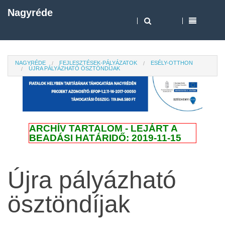
Nagyréde
NAGYRÉDE
FEJLESZTÉSEK-PÁLYÁZATOK
ESÉLY-OTTHON
ÚJRA PÁLYÁZHATÓ ÖSZTÖNDÍJAK
ARCHÍV TARTALOM - LEJÁRT A
BEADÁSI HATÁRIDŐ: 2019-11-15
Újra pályázható
ösztöndíjak