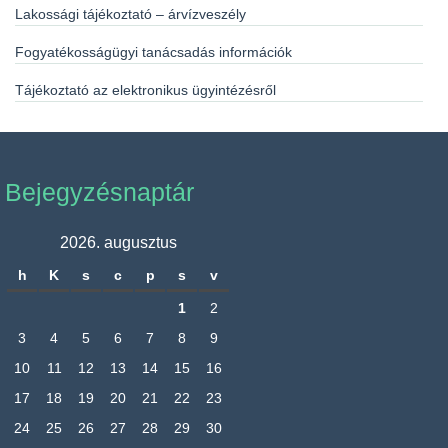
Lakossági tájékoztató – árvízveszély
Fogyatékosságügyi tanácsadás információk
Tájékoztató az elektronikus ügyintézésről
Bejegyzésnaptár
2026. augusztus
h
K
s
c
p
s
v
1
2
3
4
5
6
7
8
9
10
11
12
13
14
15
16
17
18
19
20
21
22
23
24
25
26
27
28
29
30