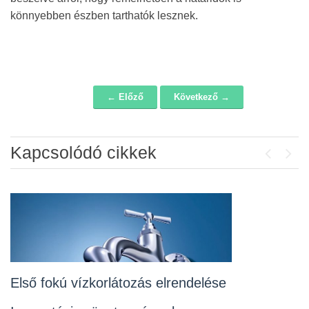
könnyebben észben tarthatók lesznek.
← Előző
Következő →
Navigáció
Kapcsolódó cikkek
Previou
Next
Álláspályázat – konyhai kisegítő
2026-07-20
Lakossági fórum az Erzsébet téri
fákról
2026-07-10
Első fokú vízkorlátozás elrendelése
Rendelet kihirdetése