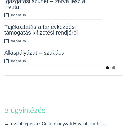
Igazgatási szünet – zárva lesz a
hivatal
2026-07-10
2026-07-20
Álláspályázat – takarító
Tájékoztatás a tanévkezdési
2026-07-06
támogatás kifizetési rendjéről
2026-07-20
Álláspályázat – szakács
2026-07-20
e-ügyintézés
→Továbblépés az Önkormányzati Hivatali Portálra