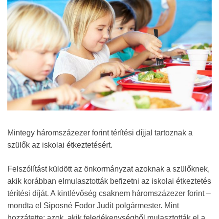
Mintegy háromszázezer forint térítési díjjal tartoznak a
szülők az iskolai étkeztetésért.
Felszólítást küldött az önkormányzat azoknak a szülőknek,
akik korábban elmulasztották befizetni az iskolai étkeztetés
térítési díját. A kintlévőség csaknem háromszázezer forint –
mondta el Siposné Fodor Judit polgármester. Mint
hozzátette: azok, akik feledékenységből mulasztották el a