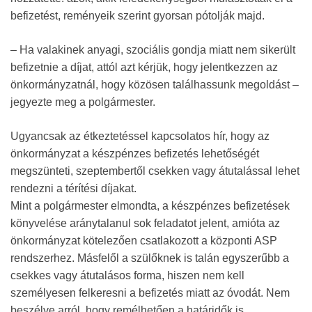
befizetést, reményeik szerint gyorsan pótolják majd.
– Ha valakinek anyagi, szociális gondja miatt nem sikerült
befizetnie a díjat, attól azt kérjük, hogy jelentkezzen az
önkormányzatnál, hogy közösen találhassunk megoldást –
jegyezte meg a polgármester.
Ugyancsak az étkeztetéssel kapcsolatos hír, hogy az
önkormányzat a készpénzes befizetés lehetőségét
megszünteti, szeptembertől csekken vagy átutalással lehet
rendezni a térítési díjakat.
Mint a polgármester elmondta, a készpénzes befizetések
könyvelése aránytalanul sok feladatot jelent, amióta az
önkormányzat kötelezően csatlakozott a központi ASP
rendszerhez. Másfelől a szülőknek is talán egyszerűbb a
csekkes vagy átutalásos forma, hiszen nem kell
személyesen felkeresni a befizetés miatt az óvodát. Nem
beszélve arról, hogy remélhetően a határidők is