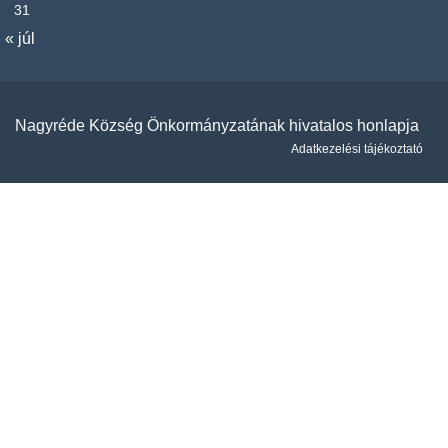
31
« júl
Nagyréde Község Önkormányzatának hivatalos honlapja
Adatkezelési tájékoztató