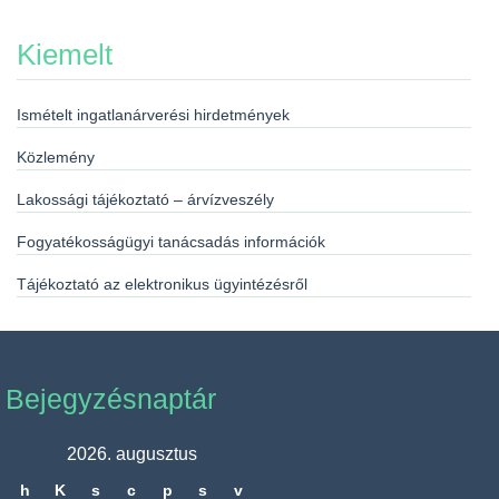
Kiemelt
Ismételt ingatlanárverési hirdetmények
Közlemény
Lakossági tájékoztató – árvízveszély
Fogyatékosságügyi tanácsadás információk
Tájékoztató az elektronikus ügyintézésről
Bejegyzésnaptár
2026. augusztus
h
K
s
c
p
s
v