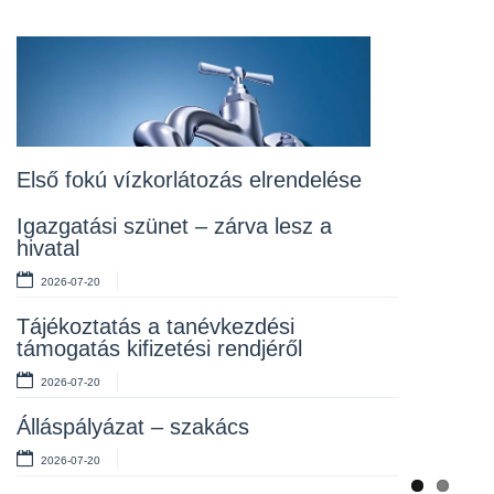
Previou
Next
Álláspályázat – konyhai kisegítő
2026-07-20
Lakossági fórum az Erzsébet téri
fákról
2026-07-10
Első fokú vízkorlátozás elrendelése
Rendelet kihirdetése
Igazgatási szünet – zárva lesz a
hivatal
2026-07-10
2026-07-20
Álláspályázat – takarító
Tájékoztatás a tanévkezdési
2026-07-06
támogatás kifizetési rendjéről
2026-07-20
Álláspályázat – szakács
2026-07-20