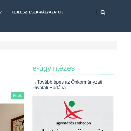
V
FEJLESZTÉSEK-PÁLYÁZATOK
e-ügyintézés
→Továbblépés az Önkormányzati
Hivatali Portálra
Hírek