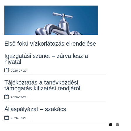
Álláspályázat – konyhai kisegítő
2026-07-20
Lakossági fórum az Erzsébet téri
fákról
2026-07-10
Első fokú vízkorlátozás elrendelése
Rendelet kihirdetése
Igazgatási szünet – zárva lesz a
hivatal
2026-07-10
2026-07-20
Álláspályázat – takarító
Tájékoztatás a tanévkezdési
2026-07-06
támogatás kifizetési rendjéről
2026-07-20
Álláspályázat – szakács
2026-07-20