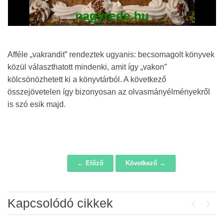
nagyrede.hu
Afféle „vakrandit” rendeztek ugyanis: becsomagolt könyvek
közül választhatott mindenki, amit így „vakon”
kölcsönözhetett ki a könyvtárból. A következő
összejövetelen így bizonyosan az olvasmányélményekről
is szó esik majd.
← Előző
Következő →
Navigáció
Kapcsolódó cikkek
Previou
Next