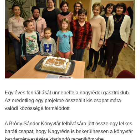
Egy éves fennállását ünnepelte a nagyrédei gasztroklub.
Az eredetileg egy projektre összeállt kis csapat mára
valódi közösségé formálódott.
A Bródy Sándor Könyvtár felhívására jött össze egy lelkes
baráti csapat, hogy Nagyréde is bekerülhessen a könyvtár
kezdeményezésére kiadandó receptkönyvbe.