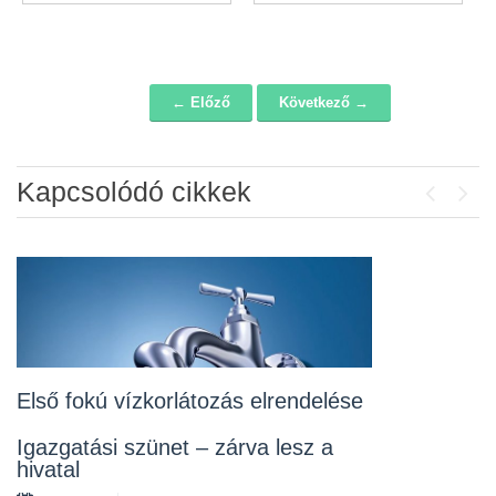
← Előző
Következő →
Navigáció
Kapcsolódó cikkek
Previou
Next
Álláspályázat – konyhai kisegítő
2026-07-20
Lakossági fórum az Erzsébet téri
fákról
2026-07-10
Első fokú vízkorlátozás elrendelése
Rendelet kihirdetése
Igazgatási szünet – zárva lesz a
hivatal
2026-07-10