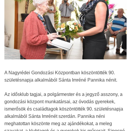
A Nagyrédei Gondozási Központban köszöntötték 90.
születésnapja alkalmából Sánta Imréné Pannika nénit.
Az idősklub tagjai, a polgármester és a jegyző asszony, a
gondozási központ munkatársai, az óvodás gyerekek,
ismerősök és családtagok köszöntötték 90. születésnapja
alkalmából Sánta Imrénét szerdán. Pannika néni
meghatottan köszönte meg az ajándékokat, a meleg
szavakat, a klubtagok és a gyerekek kis műsorait, Siposné