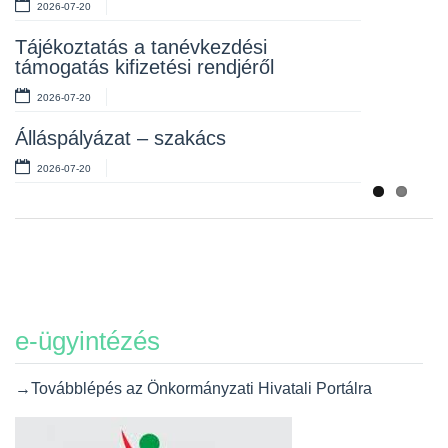
2026-07-20
Álláspályázat – takarító
Tájékoztatás a tanévkezdési
2026-07-06
támogatás kifizetési rendjéről
2026-07-20
Álláspályázat – szakács
2026-07-20
e-ügyintézés
→Továbblépés az Önkormányzati Hivatali Portálra