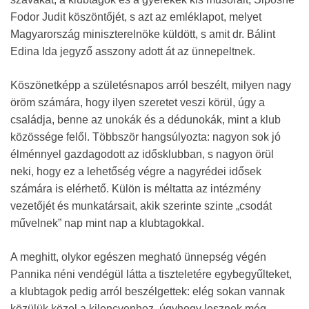
Fodor Judit köszöntőjét, s azt az emléklapot, melyet
Magyarország miniszterelnöke küldött, s amit dr. Bálint
Edina Ida jegyző asszony adott át az ünnepeltnek.
Köszönetképp a születésnapos arról beszélt, milyen nagy
öröm számára, hogy ilyen szeretet veszi körül, úgy a
családja, benne az unokák és a dédunokák, mint a klub
közössége felől. Többször hangsúlyozta: nagyon sok jó
élménnyel gazdagodott az idősklubban, s nagyon örül
neki, hogy ez a lehetőség végre a nagyrédei idősek
számára is elérhető. Külön is méltatta az intézmény
vezetőjét és munkatársait, akik szerinte szinte „csodát
művelnek” nap mint nap a klubtagokkal.
A meghitt, olykor egészen megható ünnepség végén
Pannika néni vendégül látta a tiszteletére egybegyűlteket,
a klubtagok pedig arról beszélgettek: elég sokan vannak
közülük közel a kilencvenhez, úgyhogy lesznek még