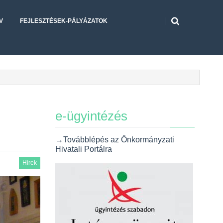
V
FEJLESZTÉSEK-PÁLYÁZATOK
e-ügyintézés
→Továbblépés az Önkormányzati
Hivatali Portálra
Hírek