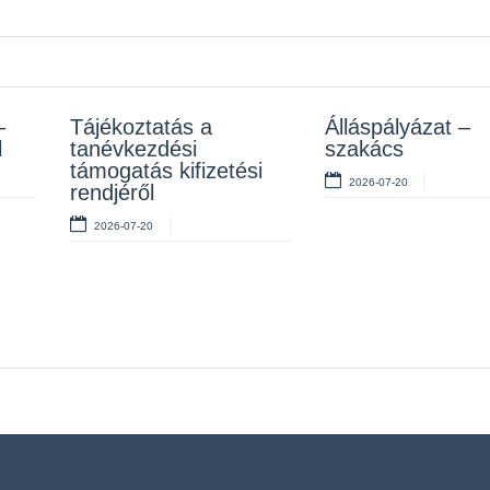
–
z
Tájékoztatás a
Rendelet kihirdetése
Álláspályázat –
Álláspályázat –
l
tanévkezdési
szakács
takarító
2026-07-10
támogatás kifizetési
2026-07-20
2026-07-06
rendjéről
2026-07-20