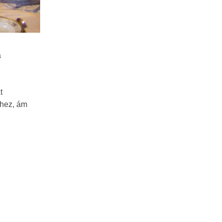
a
t
thez, ám