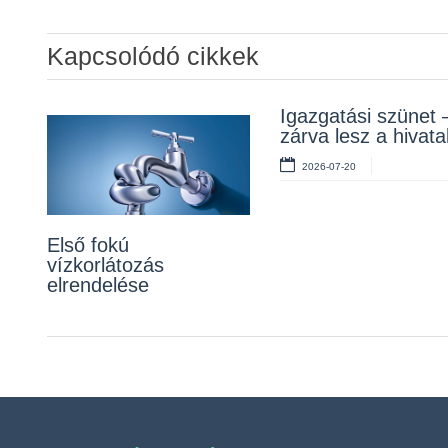
Kapcsolódó cikkek
Álláspályázat –
Igazgatási szünet 
Lakossági fórum a
konyhai kisegítő
zárva lesz a hivata
Erzsébet téri fákról
2026-07-20
2026-07-20
2026-07-10
Első fokú
vízkorlátozás
elrendelése