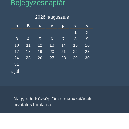
Bejegyzésnaptár
2026. augusztus
h
K
s
c
p
s
v
1
2
3
4
5
6
7
8
9
10
11
12
13
14
15
16
17
18
19
20
21
22
23
24
25
26
27
28
29
30
31
« júl
Nagyréde Község Önkormányzatának
hivatalos honlapja