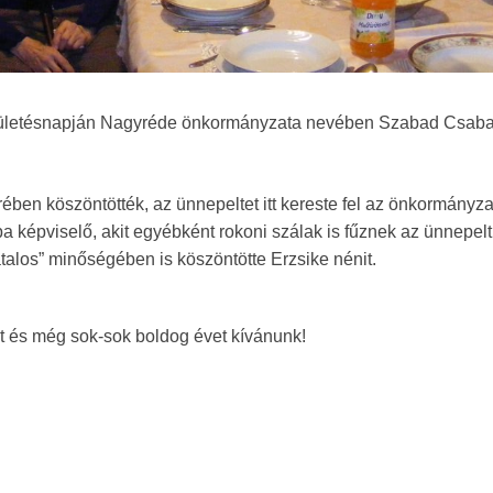
születésnapján Nagyréde önkormányzata nevében Szabad Csab
ben köszöntötték, az ünnepeltet itt kereste fel az önkormányza
 képviselő, akit egyébként rokoni szálak is fűznek az ünnepel
talos” minőségében is köszöntötte Erzsike nénit.
t és még sok-sok boldog évet kívánunk!