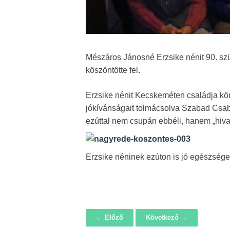
Mészáros Jánosné Erzsike nénit 90. 
köszöntötte fel.
Erzsike nénit Kecskeméten családja köré
jókívánságait tolmácsolva Szabad Csaba
ezúttal nem csupán ebbéli, hanem „hiva
Erzsike néninek ezúton is jó egészsége
← Előző
Következő →
Navigáció