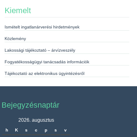
Kiemelt
Ismételt ingatlanárverési hirdetmények
Közlemény
Lakossági tájékoztató – árvízveszély
Fogyatékosságügyi tanácsadás információk
Tájékoztató az elektronikus ügyintézésről
Bejegyzésnaptár
2026. augusztus
h
K
s
c
p
s
v