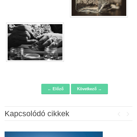
← Előző
Következő →
Navigáció
Kapcsolódó cikkek
Previou
Next
Álláspályázat – konyhai kisegítő