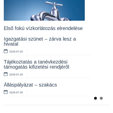
2026-07-20
Lakossági fórum az Erzsébet téri
fákról
2026-07-10
Első fokú vízkorlátozás elrendelése
Rendelet kihirdetése
Igazgatási szünet – zárva lesz a
hivatal
2026-07-10
2026-07-20
Álláspályázat – takarító
Tájékoztatás a tanévkezdési
2026-07-06
támogatás kifizetési rendjéről
2026-07-20
Álláspályázat – szakács
2026-07-20